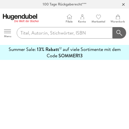
100 Tage Rückgaberecht***
Abholung in über 100 Filialen
Filiale
Konto
Merkzettel
Warenkorb
Hugendubel
Menu
Summer Sale:
13% Rabatt
auf viele Sortimente mit dem
12
mehr
Code
SOMMER13
erfahren