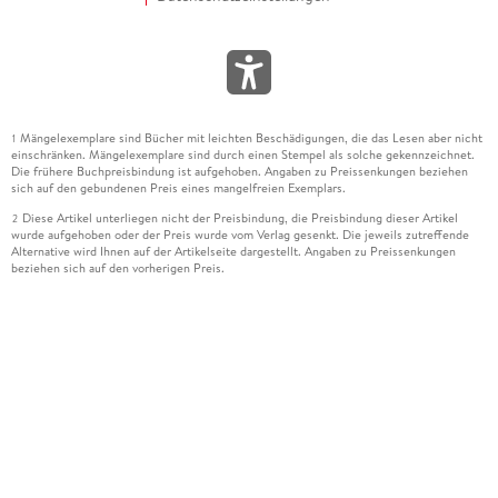
Mängelexemplare sind Bücher mit leichten Beschädigungen, die das Lesen aber nicht
1
einschränken. Mängelexemplare sind durch einen Stempel als solche gekennzeichnet.
Die frühere Buchpreisbindung ist aufgehoben. Angaben zu Preissenkungen beziehen
sich auf den gebundenen Preis eines mangelfreien Exemplars.
Diese Artikel unterliegen nicht der Preisbindung, die Preisbindung dieser Artikel
2
wurde aufgehoben oder der Preis wurde vom Verlag gesenkt. Die jeweils zutreffende
Alternative wird Ihnen auf der Artikelseite dargestellt. Angaben zu Preissenkungen
beziehen sich auf den vorherigen Preis.
Durch Öffnen der Leseprobe willigen Sie ein, dass Daten an den Anbieter der
3
Leseprobe übermittelt werden.
Der gebundene Preis dieses Artikels wird nach Ablauf des auf der Artikelseite
4
dargestellten Datums vom Verlag angehoben.
Der Preisvergleich bezieht sich auf die unverbindliche Preisempfehlung (UVP) des
5
Herstellers.
Der gebundene Preis dieses Artikels wurde vom Verlag gesenkt. Angaben zu
6
Preissenkungen beziehen sich auf den vorherigen Preis.
Die Preisbindung dieses Artikels wurde aufgehoben. Angaben zu Preissenkungen
7