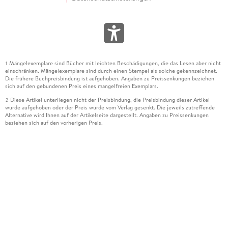
Mängelexemplare sind Bücher mit leichten Beschädigungen, die das Lesen aber nicht
1
einschränken. Mängelexemplare sind durch einen Stempel als solche gekennzeichnet.
Die frühere Buchpreisbindung ist aufgehoben. Angaben zu Preissenkungen beziehen
sich auf den gebundenen Preis eines mangelfreien Exemplars.
Diese Artikel unterliegen nicht der Preisbindung, die Preisbindung dieser Artikel
2
wurde aufgehoben oder der Preis wurde vom Verlag gesenkt. Die jeweils zutreffende
Alternative wird Ihnen auf der Artikelseite dargestellt. Angaben zu Preissenkungen
beziehen sich auf den vorherigen Preis.
Durch Öffnen der Leseprobe willigen Sie ein, dass Daten an den Anbieter der
3
Leseprobe übermittelt werden.
Der gebundene Preis dieses Artikels wird nach Ablauf des auf der Artikelseite
4
dargestellten Datums vom Verlag angehoben.
Der Preisvergleich bezieht sich auf die unverbindliche Preisempfehlung (UVP) des
5
Herstellers.
Der gebundene Preis dieses Artikels wurde vom Verlag gesenkt. Angaben zu
6
Preissenkungen beziehen sich auf den vorherigen Preis.
Die Preisbindung dieses Artikels wurde aufgehoben. Angaben zu Preissenkungen
7