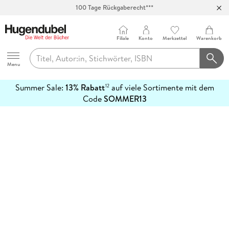
100 Tage Rückgaberecht***
Abholung in über 100 Filialen
Filiale
Konto
Merkzettel
Warenkorb
Hugendubel
Menu
Summer Sale:
13% Rabatt
auf viele Sortimente mit dem
12
mehr
Code
SOMMER13
erfahren