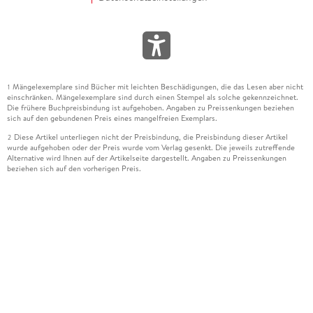
Mängelexemplare sind Bücher mit leichten Beschädigungen, die das Lesen aber nicht
1
einschränken. Mängelexemplare sind durch einen Stempel als solche gekennzeichnet.
Die frühere Buchpreisbindung ist aufgehoben. Angaben zu Preissenkungen beziehen
sich auf den gebundenen Preis eines mangelfreien Exemplars.
Diese Artikel unterliegen nicht der Preisbindung, die Preisbindung dieser Artikel
2
wurde aufgehoben oder der Preis wurde vom Verlag gesenkt. Die jeweils zutreffende
Alternative wird Ihnen auf der Artikelseite dargestellt. Angaben zu Preissenkungen
beziehen sich auf den vorherigen Preis.
Durch Öffnen der Leseprobe willigen Sie ein, dass Daten an den Anbieter der
3
Leseprobe übermittelt werden.
Der gebundene Preis dieses Artikels wird nach Ablauf des auf der Artikelseite
4
dargestellten Datums vom Verlag angehoben.
Der Preisvergleich bezieht sich auf die unverbindliche Preisempfehlung (UVP) des
5
Herstellers.
Der gebundene Preis dieses Artikels wurde vom Verlag gesenkt. Angaben zu
6
Preissenkungen beziehen sich auf den vorherigen Preis.
Die Preisbindung dieses Artikels wurde aufgehoben. Angaben zu Preissenkungen
7