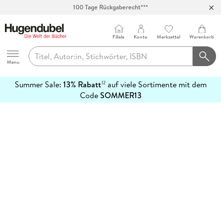
100 Tage Rückgaberecht***
Abholung in über 100 Filialen
Filiale
Konto
Merkzettel
Warenkorb
Hugendubel
Menu
Summer Sale:
13% Rabatt
auf viele Sortimente mit dem
12
mehr
Code
SOMMER13
erfahren