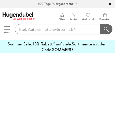
100 Tage Rückgaberecht***
Abholung in über 100 Filialen
Filiale
Konto
Merkzettel
Warenkorb
Hugendubel
Menu
Summer Sale:
13% Rabatt
auf viele Sortimente mit dem
12
mehr
Code
SOMMER13
erfahren