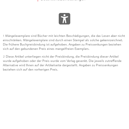
Mängelexemplare sind Bücher mit leichten Beschädigungen, die das Lesen aber nicht
1
einschränken. Mängelexemplare sind durch einen Stempel als solche gekennzeichnet.
Die frühere Buchpreisbindung ist aufgehoben. Angaben zu Preissenkungen beziehen
sich auf den gebundenen Preis eines mangelfreien Exemplars.
Diese Artikel unterliegen nicht der Preisbindung, die Preisbindung dieser Artikel
2
wurde aufgehoben oder der Preis wurde vom Verlag gesenkt. Die jeweils zutreffende
Alternative wird Ihnen auf der Artikelseite dargestellt. Angaben zu Preissenkungen
beziehen sich auf den vorherigen Preis.
Durch Öffnen der Leseprobe willigen Sie ein, dass Daten an den Anbieter der
3
Leseprobe übermittelt werden.
Der gebundene Preis dieses Artikels wird nach Ablauf des auf der Artikelseite
4
dargestellten Datums vom Verlag angehoben.
Der Preisvergleich bezieht sich auf die unverbindliche Preisempfehlung (UVP) des
5
Herstellers.
Der gebundene Preis dieses Artikels wurde vom Verlag gesenkt. Angaben zu
6
Preissenkungen beziehen sich auf den vorherigen Preis.
Die Preisbindung dieses Artikels wurde aufgehoben. Angaben zu Preissenkungen
7