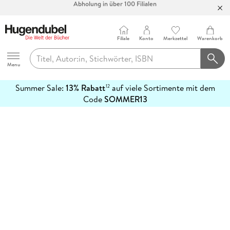
Abholung in über 100 Filialen
Filiale
Konto
Merkzettel
Warenkorb
Hugendubel
Menu
Summer Sale:
13% Rabatt
auf viele Sortimente mit dem
12
mehr
Code
SOMMER13
erfahren