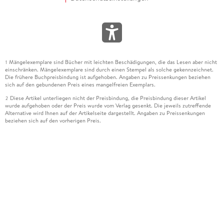
Mängelexemplare sind Bücher mit leichten Beschädigungen, die das Lesen aber nicht
1
einschränken. Mängelexemplare sind durch einen Stempel als solche gekennzeichnet.
Die frühere Buchpreisbindung ist aufgehoben. Angaben zu Preissenkungen beziehen
sich auf den gebundenen Preis eines mangelfreien Exemplars.
Diese Artikel unterliegen nicht der Preisbindung, die Preisbindung dieser Artikel
2
wurde aufgehoben oder der Preis wurde vom Verlag gesenkt. Die jeweils zutreffende
Alternative wird Ihnen auf der Artikelseite dargestellt. Angaben zu Preissenkungen
beziehen sich auf den vorherigen Preis.
Durch Öffnen der Leseprobe willigen Sie ein, dass Daten an den Anbieter der
3
Leseprobe übermittelt werden.
Der gebundene Preis dieses Artikels wird nach Ablauf des auf der Artikelseite
4
dargestellten Datums vom Verlag angehoben.
Der Preisvergleich bezieht sich auf die unverbindliche Preisempfehlung (UVP) des
5
Herstellers.
Der gebundene Preis dieses Artikels wurde vom Verlag gesenkt. Angaben zu
6
Preissenkungen beziehen sich auf den vorherigen Preis.
Die Preisbindung dieses Artikels wurde aufgehoben. Angaben zu Preissenkungen
7