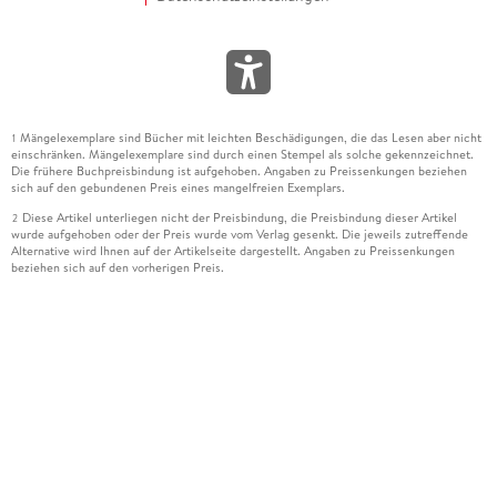
Mängelexemplare sind Bücher mit leichten Beschädigungen, die das Lesen aber nicht
1
einschränken. Mängelexemplare sind durch einen Stempel als solche gekennzeichnet.
Die frühere Buchpreisbindung ist aufgehoben. Angaben zu Preissenkungen beziehen
sich auf den gebundenen Preis eines mangelfreien Exemplars.
Diese Artikel unterliegen nicht der Preisbindung, die Preisbindung dieser Artikel
2
wurde aufgehoben oder der Preis wurde vom Verlag gesenkt. Die jeweils zutreffende
Alternative wird Ihnen auf der Artikelseite dargestellt. Angaben zu Preissenkungen
beziehen sich auf den vorherigen Preis.
Durch Öffnen der Leseprobe willigen Sie ein, dass Daten an den Anbieter der
3
Leseprobe übermittelt werden.
Der gebundene Preis dieses Artikels wird nach Ablauf des auf der Artikelseite
4
dargestellten Datums vom Verlag angehoben.
Der Preisvergleich bezieht sich auf die unverbindliche Preisempfehlung (UVP) des
5
Herstellers.
Der gebundene Preis dieses Artikels wurde vom Verlag gesenkt. Angaben zu
6
Preissenkungen beziehen sich auf den vorherigen Preis.
Die Preisbindung dieses Artikels wurde aufgehoben. Angaben zu Preissenkungen
7