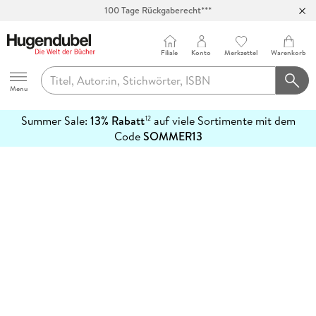
100 Tage Rückgaberecht***
Abholung in über 100 Filialen
Filiale
Konto
Merkzettel
Warenkorb
Hugendubel
Menu
Summer Sale:
13% Rabatt
auf viele Sortimente mit dem
12
mehr
Code
SOMMER13
erfahren