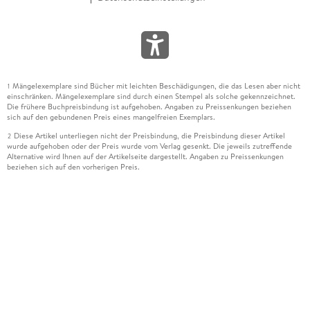
Mängelexemplare sind Bücher mit leichten Beschädigungen, die das Lesen aber nicht
1
einschränken. Mängelexemplare sind durch einen Stempel als solche gekennzeichnet.
Die frühere Buchpreisbindung ist aufgehoben. Angaben zu Preissenkungen beziehen
sich auf den gebundenen Preis eines mangelfreien Exemplars.
Diese Artikel unterliegen nicht der Preisbindung, die Preisbindung dieser Artikel
2
wurde aufgehoben oder der Preis wurde vom Verlag gesenkt. Die jeweils zutreffende
Alternative wird Ihnen auf der Artikelseite dargestellt. Angaben zu Preissenkungen
beziehen sich auf den vorherigen Preis.
Durch Öffnen der Leseprobe willigen Sie ein, dass Daten an den Anbieter der
3
Leseprobe übermittelt werden.
Der gebundene Preis dieses Artikels wird nach Ablauf des auf der Artikelseite
4
dargestellten Datums vom Verlag angehoben.
Der Preisvergleich bezieht sich auf die unverbindliche Preisempfehlung (UVP) des
5
Herstellers.
Der gebundene Preis dieses Artikels wurde vom Verlag gesenkt. Angaben zu
6
Preissenkungen beziehen sich auf den vorherigen Preis.
Die Preisbindung dieses Artikels wurde aufgehoben. Angaben zu Preissenkungen
7