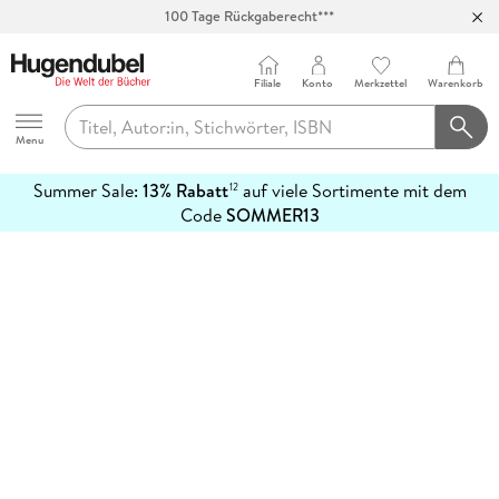
100 Tage Rückgaberecht***
Abholung in über 100 Filialen
Filiale
Konto
Merkzettel
Warenkorb
Hugendubel
Menu
Summer Sale:
13% Rabatt
auf viele Sortimente mit dem
12
mehr
Code
SOMMER13
erfahren