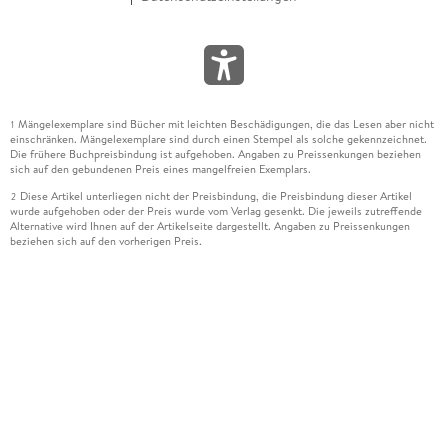
Mängelexemplare sind Bücher mit leichten Beschädigungen, die das Lesen aber nicht
1
einschränken. Mängelexemplare sind durch einen Stempel als solche gekennzeichnet.
Die frühere Buchpreisbindung ist aufgehoben. Angaben zu Preissenkungen beziehen
sich auf den gebundenen Preis eines mangelfreien Exemplars.
Diese Artikel unterliegen nicht der Preisbindung, die Preisbindung dieser Artikel
2
wurde aufgehoben oder der Preis wurde vom Verlag gesenkt. Die jeweils zutreffende
Alternative wird Ihnen auf der Artikelseite dargestellt. Angaben zu Preissenkungen
beziehen sich auf den vorherigen Preis.
Durch Öffnen der Leseprobe willigen Sie ein, dass Daten an den Anbieter der
3
Leseprobe übermittelt werden.
Der gebundene Preis dieses Artikels wird nach Ablauf des auf der Artikelseite
4
dargestellten Datums vom Verlag angehoben.
Der Preisvergleich bezieht sich auf die unverbindliche Preisempfehlung (UVP) des
5
Herstellers.
Der gebundene Preis dieses Artikels wurde vom Verlag gesenkt. Angaben zu
6
Preissenkungen beziehen sich auf den vorherigen Preis.
Die Preisbindung dieses Artikels wurde aufgehoben. Angaben zu Preissenkungen
7