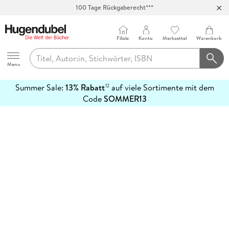
100 Tage Rückgaberecht***
Abholung in über 100 Filialen
Filiale
Konto
Merkzettel
Warenkorb
Hugendubel
Menu
Summer Sale:
13% Rabatt
auf viele Sortimente mit dem
12
mehr
Code
SOMMER13
erfahren