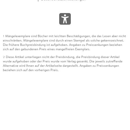
Mängelexemplare sind Bücher mit leichten Beschädigungen, die das Lesen aber nicht
1
einschränken. Mängelexemplare sind durch einen Stempel als solche gekennzeichnet.
Die frühere Buchpreisbindung ist aufgehoben. Angaben zu Preissenkungen beziehen
sich auf den gebundenen Preis eines mangelfreien Exemplars.
Diese Artikel unterliegen nicht der Preisbindung, die Preisbindung dieser Artikel
2
wurde aufgehoben oder der Preis wurde vom Verlag gesenkt. Die jeweils zutreffende
Alternative wird Ihnen auf der Artikelseite dargestellt. Angaben zu Preissenkungen
beziehen sich auf den vorherigen Preis.
Durch Öffnen der Leseprobe willigen Sie ein, dass Daten an den Anbieter der
3
Leseprobe übermittelt werden.
Der gebundene Preis dieses Artikels wird nach Ablauf des auf der Artikelseite
4
dargestellten Datums vom Verlag angehoben.
Der Preisvergleich bezieht sich auf die unverbindliche Preisempfehlung (UVP) des
5
Herstellers.
Der gebundene Preis dieses Artikels wurde vom Verlag gesenkt. Angaben zu
6
Preissenkungen beziehen sich auf den vorherigen Preis.
Die Preisbindung dieses Artikels wurde aufgehoben. Angaben zu Preissenkungen
7