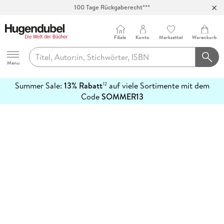
100 Tage Rückgaberecht***
Abholung in über 100 Filialen
Filiale
Konto
Merkzettel
Warenkorb
Hugendubel
Menu
Summer Sale:
13% Rabatt
auf viele Sortimente mit dem
12
mehr
Code
SOMMER13
erfahren