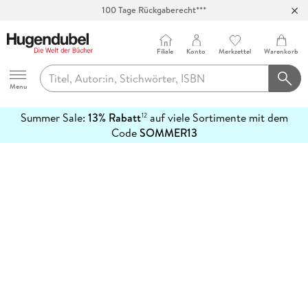
100 Tage Rückgaberecht***
Abholung in über 100 Filialen
Filiale
Konto
Merkzettel
Warenkorb
Hugendubel
Menu
Summer Sale:
13% Rabatt
auf viele Sortimente mit dem
12
mehr
Code
SOMMER13
erfahren