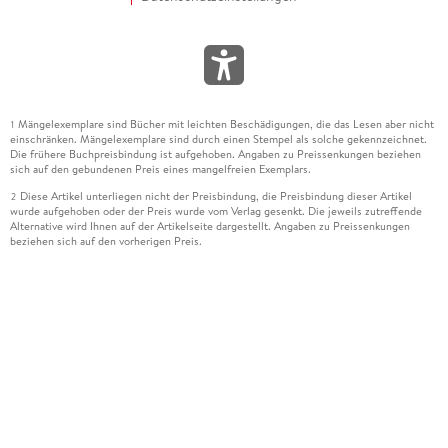
Mängelexemplare sind Bücher mit leichten Beschädigungen, die das Lesen aber nicht
1
einschränken. Mängelexemplare sind durch einen Stempel als solche gekennzeichnet.
Die frühere Buchpreisbindung ist aufgehoben. Angaben zu Preissenkungen beziehen
sich auf den gebundenen Preis eines mangelfreien Exemplars.
Diese Artikel unterliegen nicht der Preisbindung, die Preisbindung dieser Artikel
2
wurde aufgehoben oder der Preis wurde vom Verlag gesenkt. Die jeweils zutreffende
Alternative wird Ihnen auf der Artikelseite dargestellt. Angaben zu Preissenkungen
beziehen sich auf den vorherigen Preis.
Durch Öffnen der Leseprobe willigen Sie ein, dass Daten an den Anbieter der
3
Leseprobe übermittelt werden.
Der gebundene Preis dieses Artikels wird nach Ablauf des auf der Artikelseite
4
dargestellten Datums vom Verlag angehoben.
Der Preisvergleich bezieht sich auf die unverbindliche Preisempfehlung (UVP) des
5
Herstellers.
Der gebundene Preis dieses Artikels wurde vom Verlag gesenkt. Angaben zu
6
Preissenkungen beziehen sich auf den vorherigen Preis.
Die Preisbindung dieses Artikels wurde aufgehoben. Angaben zu Preissenkungen
7