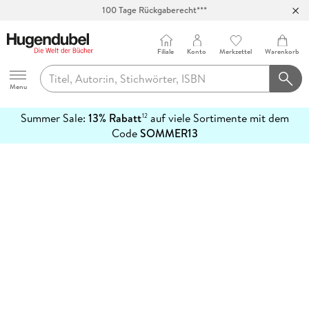
100 Tage Rückgaberecht***
Abholung in über 100 Filialen
Filiale
Konto
Merkzettel
Warenkorb
Hugendubel
Menu
Summer Sale:
13% Rabatt
auf viele Sortimente mit dem
12
mehr
Code
SOMMER13
erfahren