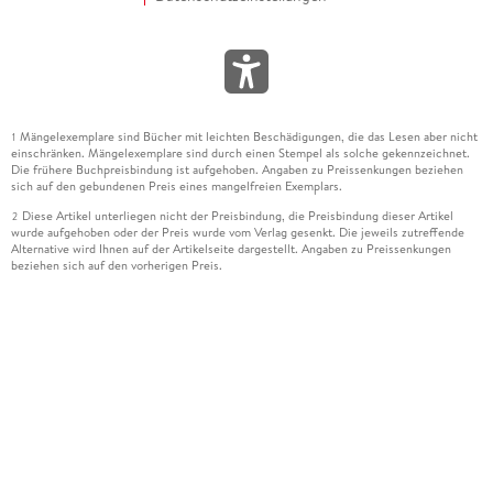
Mängelexemplare sind Bücher mit leichten Beschädigungen, die das Lesen aber nicht
1
einschränken. Mängelexemplare sind durch einen Stempel als solche gekennzeichnet.
Die frühere Buchpreisbindung ist aufgehoben. Angaben zu Preissenkungen beziehen
sich auf den gebundenen Preis eines mangelfreien Exemplars.
Diese Artikel unterliegen nicht der Preisbindung, die Preisbindung dieser Artikel
2
wurde aufgehoben oder der Preis wurde vom Verlag gesenkt. Die jeweils zutreffende
Alternative wird Ihnen auf der Artikelseite dargestellt. Angaben zu Preissenkungen
beziehen sich auf den vorherigen Preis.
Durch Öffnen der Leseprobe willigen Sie ein, dass Daten an den Anbieter der
3
Leseprobe übermittelt werden.
Der gebundene Preis dieses Artikels wird nach Ablauf des auf der Artikelseite
4
dargestellten Datums vom Verlag angehoben.
Der Preisvergleich bezieht sich auf die unverbindliche Preisempfehlung (UVP) des
5
Herstellers.
Der gebundene Preis dieses Artikels wurde vom Verlag gesenkt. Angaben zu
6
Preissenkungen beziehen sich auf den vorherigen Preis.
Die Preisbindung dieses Artikels wurde aufgehoben. Angaben zu Preissenkungen
7