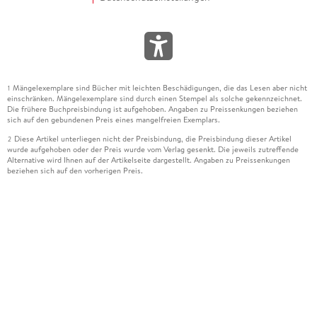
Mängelexemplare sind Bücher mit leichten Beschädigungen, die das Lesen aber nicht
1
einschränken. Mängelexemplare sind durch einen Stempel als solche gekennzeichnet.
Die frühere Buchpreisbindung ist aufgehoben. Angaben zu Preissenkungen beziehen
sich auf den gebundenen Preis eines mangelfreien Exemplars.
Diese Artikel unterliegen nicht der Preisbindung, die Preisbindung dieser Artikel
2
wurde aufgehoben oder der Preis wurde vom Verlag gesenkt. Die jeweils zutreffende
Alternative wird Ihnen auf der Artikelseite dargestellt. Angaben zu Preissenkungen
beziehen sich auf den vorherigen Preis.
Durch Öffnen der Leseprobe willigen Sie ein, dass Daten an den Anbieter der
3
Leseprobe übermittelt werden.
Der gebundene Preis dieses Artikels wird nach Ablauf des auf der Artikelseite
4
dargestellten Datums vom Verlag angehoben.
Der Preisvergleich bezieht sich auf die unverbindliche Preisempfehlung (UVP) des
5
Herstellers.
Der gebundene Preis dieses Artikels wurde vom Verlag gesenkt. Angaben zu
6
Preissenkungen beziehen sich auf den vorherigen Preis.
Die Preisbindung dieses Artikels wurde aufgehoben. Angaben zu Preissenkungen
7