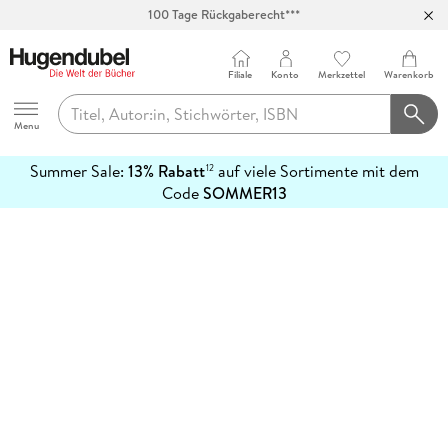
100 Tage Rückgaberecht***
Abholung in über 100 Filialen
Filiale
Konto
Merkzettel
Warenkorb
Hugendubel
Menu
Summer Sale:
13% Rabatt
auf viele Sortimente mit dem
12
mehr
Code
SOMMER13
erfahren