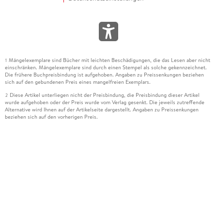
Mängelexemplare sind Bücher mit leichten Beschädigungen, die das Lesen aber nicht
1
einschränken. Mängelexemplare sind durch einen Stempel als solche gekennzeichnet.
Die frühere Buchpreisbindung ist aufgehoben. Angaben zu Preissenkungen beziehen
sich auf den gebundenen Preis eines mangelfreien Exemplars.
Diese Artikel unterliegen nicht der Preisbindung, die Preisbindung dieser Artikel
2
wurde aufgehoben oder der Preis wurde vom Verlag gesenkt. Die jeweils zutreffende
Alternative wird Ihnen auf der Artikelseite dargestellt. Angaben zu Preissenkungen
beziehen sich auf den vorherigen Preis.
Durch Öffnen der Leseprobe willigen Sie ein, dass Daten an den Anbieter der
3
Leseprobe übermittelt werden.
Der gebundene Preis dieses Artikels wird nach Ablauf des auf der Artikelseite
4
dargestellten Datums vom Verlag angehoben.
Der Preisvergleich bezieht sich auf die unverbindliche Preisempfehlung (UVP) des
5
Herstellers.
Der gebundene Preis dieses Artikels wurde vom Verlag gesenkt. Angaben zu
6
Preissenkungen beziehen sich auf den vorherigen Preis.
Die Preisbindung dieses Artikels wurde aufgehoben. Angaben zu Preissenkungen
7