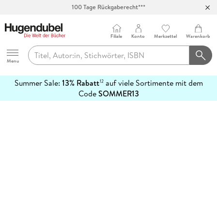
100 Tage Rückgaberecht***
Abholung in über 100 Filialen
Filiale
Konto
Merkzettel
Warenkorb
Hugendubel
Menu
Summer Sale:
13% Rabatt
auf viele Sortimente mit dem
12
mehr
Code
SOMMER13
erfahren