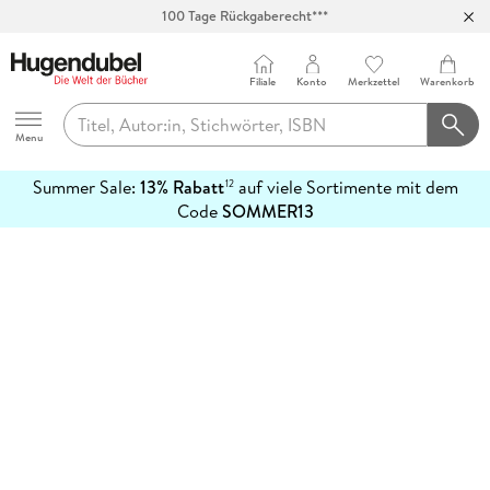
100 Tage Rückgaberecht***
Abholung in über 100 Filialen
Filiale
Konto
Merkzettel
Warenkorb
Hugendubel
Menu
Summer Sale:
13% Rabatt
auf viele Sortimente mit dem
12
mehr
Code
SOMMER13
erfahren