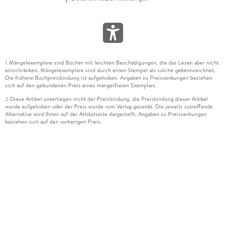
Mängelexemplare sind Bücher mit leichten Beschädigungen, die das Lesen aber nicht
1
einschränken. Mängelexemplare sind durch einen Stempel als solche gekennzeichnet.
Die frühere Buchpreisbindung ist aufgehoben. Angaben zu Preissenkungen beziehen
sich auf den gebundenen Preis eines mangelfreien Exemplars.
Diese Artikel unterliegen nicht der Preisbindung, die Preisbindung dieser Artikel
2
wurde aufgehoben oder der Preis wurde vom Verlag gesenkt. Die jeweils zutreffende
Alternative wird Ihnen auf der Artikelseite dargestellt. Angaben zu Preissenkungen
beziehen sich auf den vorherigen Preis.
Durch Öffnen der Leseprobe willigen Sie ein, dass Daten an den Anbieter der
3
Leseprobe übermittelt werden.
Der gebundene Preis dieses Artikels wird nach Ablauf des auf der Artikelseite
4
dargestellten Datums vom Verlag angehoben.
Der Preisvergleich bezieht sich auf die unverbindliche Preisempfehlung (UVP) des
5
Herstellers.
Der gebundene Preis dieses Artikels wurde vom Verlag gesenkt. Angaben zu
6
Preissenkungen beziehen sich auf den vorherigen Preis.
Die Preisbindung dieses Artikels wurde aufgehoben. Angaben zu Preissenkungen
7