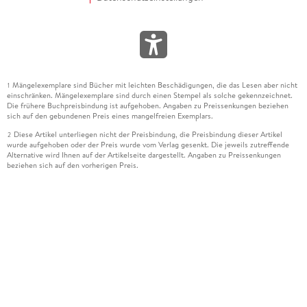
Mängelexemplare sind Bücher mit leichten Beschädigungen, die das Lesen aber nicht
1
einschränken. Mängelexemplare sind durch einen Stempel als solche gekennzeichnet.
Die frühere Buchpreisbindung ist aufgehoben. Angaben zu Preissenkungen beziehen
sich auf den gebundenen Preis eines mangelfreien Exemplars.
Diese Artikel unterliegen nicht der Preisbindung, die Preisbindung dieser Artikel
2
wurde aufgehoben oder der Preis wurde vom Verlag gesenkt. Die jeweils zutreffende
Alternative wird Ihnen auf der Artikelseite dargestellt. Angaben zu Preissenkungen
beziehen sich auf den vorherigen Preis.
Durch Öffnen der Leseprobe willigen Sie ein, dass Daten an den Anbieter der
3
Leseprobe übermittelt werden.
Der gebundene Preis dieses Artikels wird nach Ablauf des auf der Artikelseite
4
dargestellten Datums vom Verlag angehoben.
Der Preisvergleich bezieht sich auf die unverbindliche Preisempfehlung (UVP) des
5
Herstellers.
Der gebundene Preis dieses Artikels wurde vom Verlag gesenkt. Angaben zu
6
Preissenkungen beziehen sich auf den vorherigen Preis.
Die Preisbindung dieses Artikels wurde aufgehoben. Angaben zu Preissenkungen
7