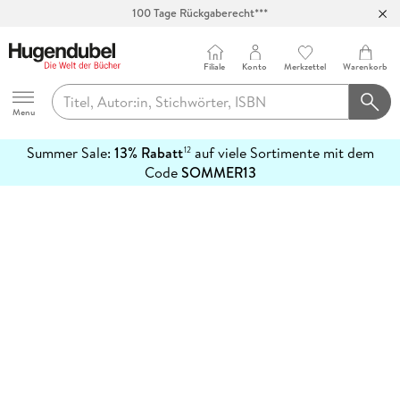
100 Tage Rückgaberecht***
Abholung in über 100 Filialen
Filiale
Konto
Merkzettel
Warenkorb
Hugendubel
Menu
Summer Sale:
13% Rabatt
auf viele Sortimente mit dem
12
mehr
Code
SOMMER13
erfahren