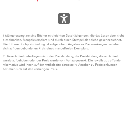
Mängelexemplare sind Bücher mit leichten Beschädigungen, die das Lesen aber nicht
1
einschränken. Mängelexemplare sind durch einen Stempel als solche gekennzeichnet.
Die frühere Buchpreisbindung ist aufgehoben. Angaben zu Preissenkungen beziehen
sich auf den gebundenen Preis eines mangelfreien Exemplars.
Diese Artikel unterliegen nicht der Preisbindung, die Preisbindung dieser Artikel
2
wurde aufgehoben oder der Preis wurde vom Verlag gesenkt. Die jeweils zutreffende
Alternative wird Ihnen auf der Artikelseite dargestellt. Angaben zu Preissenkungen
beziehen sich auf den vorherigen Preis.
Durch Öffnen der Leseprobe willigen Sie ein, dass Daten an den Anbieter der
3
Leseprobe übermittelt werden.
Der gebundene Preis dieses Artikels wird nach Ablauf des auf der Artikelseite
4
dargestellten Datums vom Verlag angehoben.
Der Preisvergleich bezieht sich auf die unverbindliche Preisempfehlung (UVP) des
5
Herstellers.
Der gebundene Preis dieses Artikels wurde vom Verlag gesenkt. Angaben zu
6
Preissenkungen beziehen sich auf den vorherigen Preis.
Die Preisbindung dieses Artikels wurde aufgehoben. Angaben zu Preissenkungen
7