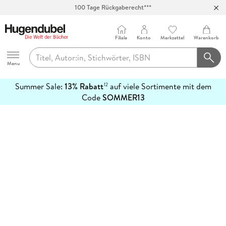
100 Tage Rückgaberecht***
Abholung in über 100 Filialen
Filiale
Konto
Merkzettel
Warenkorb
Hugendubel
Menu
Summer Sale:
13% Rabatt
auf viele Sortimente mit dem
12
mehr
Code
SOMMER13
erfahren