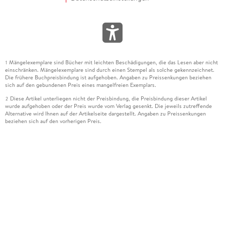
Mängelexemplare sind Bücher mit leichten Beschädigungen, die das Lesen aber nicht
1
einschränken. Mängelexemplare sind durch einen Stempel als solche gekennzeichnet.
Die frühere Buchpreisbindung ist aufgehoben. Angaben zu Preissenkungen beziehen
sich auf den gebundenen Preis eines mangelfreien Exemplars.
Diese Artikel unterliegen nicht der Preisbindung, die Preisbindung dieser Artikel
2
wurde aufgehoben oder der Preis wurde vom Verlag gesenkt. Die jeweils zutreffende
Alternative wird Ihnen auf der Artikelseite dargestellt. Angaben zu Preissenkungen
beziehen sich auf den vorherigen Preis.
Durch Öffnen der Leseprobe willigen Sie ein, dass Daten an den Anbieter der
3
Leseprobe übermittelt werden.
Der gebundene Preis dieses Artikels wird nach Ablauf des auf der Artikelseite
4
dargestellten Datums vom Verlag angehoben.
Der Preisvergleich bezieht sich auf die unverbindliche Preisempfehlung (UVP) des
5
Herstellers.
Der gebundene Preis dieses Artikels wurde vom Verlag gesenkt. Angaben zu
6
Preissenkungen beziehen sich auf den vorherigen Preis.
Die Preisbindung dieses Artikels wurde aufgehoben. Angaben zu Preissenkungen
7