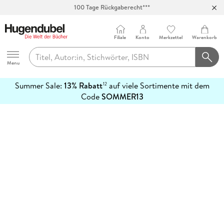
100 Tage Rückgaberecht***
Abholung in über 100 Filialen
Filiale
Konto
Merkzettel
Warenkorb
Hugendubel
Menu
Summer Sale:
13% Rabatt
auf viele Sortimente mit dem
12
mehr
Code
SOMMER13
erfahren