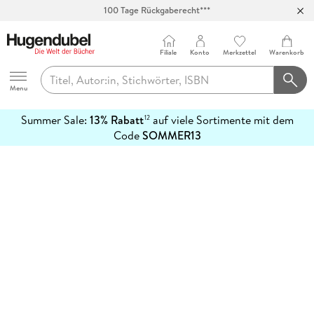
100 Tage Rückgaberecht***
Abholung in über 100 Filialen
Filiale
Konto
Merkzettel
Warenkorb
Hugendubel
Menu
Summer Sale:
13% Rabatt
auf viele Sortimente mit dem
12
mehr
Code
SOMMER13
erfahren