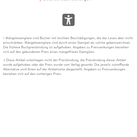
Mängelexemplare sind Bücher mit leichten Beschädigungen, die das Lesen aber nicht
1
einschränken. Mängelexemplare sind durch einen Stempel als solche gekennzeichnet.
Die frühere Buchpreisbindung ist aufgehoben. Angaben zu Preissenkungen beziehen
sich auf den gebundenen Preis eines mangelfreien Exemplars.
Diese Artikel unterliegen nicht der Preisbindung, die Preisbindung dieser Artikel
2
wurde aufgehoben oder der Preis wurde vom Verlag gesenkt. Die jeweils zutreffende
Alternative wird Ihnen auf der Artikelseite dargestellt. Angaben zu Preissenkungen
beziehen sich auf den vorherigen Preis.
Durch Öffnen der Leseprobe willigen Sie ein, dass Daten an den Anbieter der
3
Leseprobe übermittelt werden.
Der gebundene Preis dieses Artikels wird nach Ablauf des auf der Artikelseite
4
dargestellten Datums vom Verlag angehoben.
Der Preisvergleich bezieht sich auf die unverbindliche Preisempfehlung (UVP) des
5
Herstellers.
Der gebundene Preis dieses Artikels wurde vom Verlag gesenkt. Angaben zu
6
Preissenkungen beziehen sich auf den vorherigen Preis.
Die Preisbindung dieses Artikels wurde aufgehoben. Angaben zu Preissenkungen
7