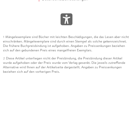
Mängelexemplare sind Bücher mit leichten Beschädigungen, die das Lesen aber nicht
1
einschränken. Mängelexemplare sind durch einen Stempel als solche gekennzeichnet.
Die frühere Buchpreisbindung ist aufgehoben. Angaben zu Preissenkungen beziehen
sich auf den gebundenen Preis eines mangelfreien Exemplars.
Diese Artikel unterliegen nicht der Preisbindung, die Preisbindung dieser Artikel
2
wurde aufgehoben oder der Preis wurde vom Verlag gesenkt. Die jeweils zutreffende
Alternative wird Ihnen auf der Artikelseite dargestellt. Angaben zu Preissenkungen
beziehen sich auf den vorherigen Preis.
Durch Öffnen der Leseprobe willigen Sie ein, dass Daten an den Anbieter der
3
Leseprobe übermittelt werden.
Der gebundene Preis dieses Artikels wird nach Ablauf des auf der Artikelseite
4
dargestellten Datums vom Verlag angehoben.
Der Preisvergleich bezieht sich auf die unverbindliche Preisempfehlung (UVP) des
5
Herstellers.
Der gebundene Preis dieses Artikels wurde vom Verlag gesenkt. Angaben zu
6
Preissenkungen beziehen sich auf den vorherigen Preis.
Die Preisbindung dieses Artikels wurde aufgehoben. Angaben zu Preissenkungen
7