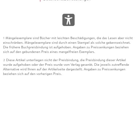
Mängelexemplare sind Bücher mit leichten Beschädigungen, die das Lesen aber nicht
1
einschränken. Mängelexemplare sind durch einen Stempel als solche gekennzeichnet.
Die frühere Buchpreisbindung ist aufgehoben. Angaben zu Preissenkungen beziehen
sich auf den gebundenen Preis eines mangelfreien Exemplars.
Diese Artikel unterliegen nicht der Preisbindung, die Preisbindung dieser Artikel
2
wurde aufgehoben oder der Preis wurde vom Verlag gesenkt. Die jeweils zutreffende
Alternative wird Ihnen auf der Artikelseite dargestellt. Angaben zu Preissenkungen
beziehen sich auf den vorherigen Preis.
Durch Öffnen der Leseprobe willigen Sie ein, dass Daten an den Anbieter der
3
Leseprobe übermittelt werden.
Der gebundene Preis dieses Artikels wird nach Ablauf des auf der Artikelseite
4
dargestellten Datums vom Verlag angehoben.
Der Preisvergleich bezieht sich auf die unverbindliche Preisempfehlung (UVP) des
5
Herstellers.
Der gebundene Preis dieses Artikels wurde vom Verlag gesenkt. Angaben zu
6
Preissenkungen beziehen sich auf den vorherigen Preis.
Die Preisbindung dieses Artikels wurde aufgehoben. Angaben zu Preissenkungen
7