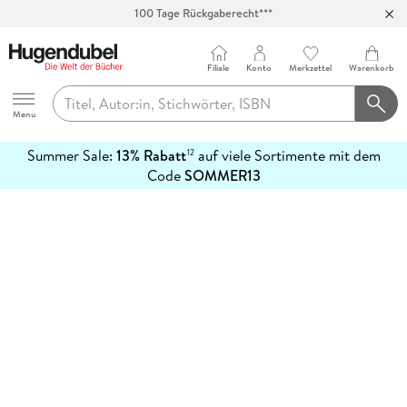
100 Tage Rückgaberecht***
Abholung in über 100 Filialen
Filiale
Konto
Merkzettel
Warenkorb
Hugendubel
Menu
Summer Sale:
13% Rabatt
auf viele Sortimente mit dem
12
mehr
Code
SOMMER13
erfahren