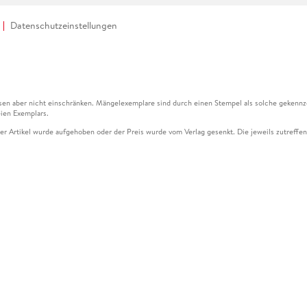
Datenschutzeinstellungen
en aber nicht einschränken. Mängelexemplare sind durch einen Stempel als solche gekennz
ien Exemplars.
ser Artikel wurde aufgehoben oder der Preis wurde vom Verlag gesenkt. Die jeweils zutreffend
ter der Leseprobe übermittelt werden.
kelseite dargestellten Datums vom Verlag angehoben.
g (UVP) des Herstellers.
n zu Preissenkungen beziehen sich auf den vorherigen Preis.
senkungen beziehen sich auf den letzten gebundenen Preis.
kelseite dargestellten Datums vom Verlag angehoben.
n den Gutschein ausschließlich online einlösen unter www.hugendubel.de. Keine Bestellung z
und eBooks) sowie für preisgebundene Kalender, tolino shine (4016621130466), tolino selec
cht möglich. Ein Weiterverkauf und der Handel des Gutscheincodes sind nicht gestattet.