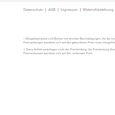
Datenschutz
AGB
Impressum
Widerrufsbelehrung
Mängelexemplare sind Bücher mit leichten Beschädigungen, die das Les
1
Preissenkungen beziehen sich auf den gebundenen Preis eines mangelfre
Diese Artikel unterliegen nicht der Preisbindung, die Preisbindung die
2
Preissenkungen beziehen sich auf den vorherigen Preis.
Durch Öffnen der Leseprobe willigen Sie ein, dass Daten an den Anbie
3
Der gebundene Preis dieses Artikels wird nach Ablauf des auf der Arti
4
Der Preisvergleich bezieht sich auf die unverbindliche Preisempfehlun
5
Der gebundene Preis dieses Artikels wurde vom Verlag gesenkt. Angabe
6
Die Preisbindung dieses Artikels wurde aufgehoben. Angaben zu Preis
7
Der gebundene Preis dieses Artikels wird nach Ablauf des auf der Arti
8
Ihr Gutschein SOMMER13 gilt bis einschließlich 10.08.2026. Sie könne
12
gültig für gesetzlich preisgebundene Artikel (deutschsprachige Bücher 
Gutscheinen und Geschenkkarten kombinierbar. Eine Barauszahlung ist ni