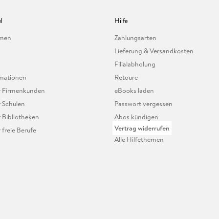
l
Hilfe
hmen
Zahlungsarten
Lieferung & Versandkosten
Filialabholung
mationen
Retoure
ür Firmenkunden
eBooks laden
r Schulen
Passwort vergessen
r Bibliotheken
Abos kündigen
Vertrag widerrufen
r freie Berufe
Alle Hilfethemen