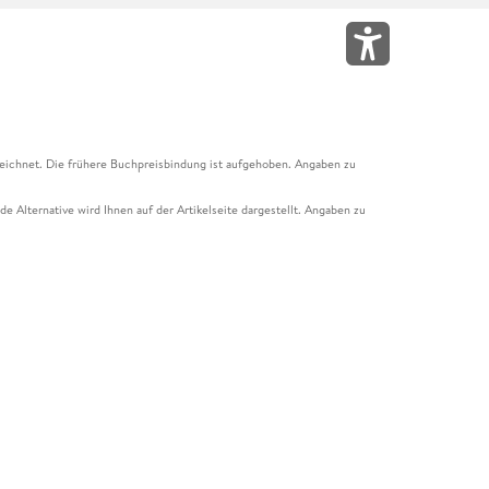
eichnet. Die frühere Buchpreisbindung ist aufgehoben. Angaben zu
e Alternative wird Ihnen auf der Artikelseite dargestellt. Angaben zu
ur Abholung mit Zahlung in der Filiale möglich. Der Gutschein ist nicht
t und das Hugendubel Hörbuch Abo. Der Gutschein ist nicht mit anderen