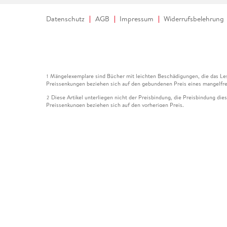
Datenschutz
AGB
Impressum
Widerrufsbelehrung
Mängelexemplare sind Bücher mit leichten Beschädigungen, die das Les
1
Preissenkungen beziehen sich auf den gebundenen Preis eines mangelfre
Diese Artikel unterliegen nicht der Preisbindung, die Preisbindung die
2
Preissenkungen beziehen sich auf den vorherigen Preis.
Durch Öffnen der Leseprobe willigen Sie ein, dass Daten an den Anbie
3
Der gebundene Preis dieses Artikels wird nach Ablauf des auf der Arti
4
Der Preisvergleich bezieht sich auf die unverbindliche Preisempfehlun
5
Der gebundene Preis dieses Artikels wurde vom Verlag gesenkt. Angabe
6
Die Preisbindung dieses Artikels wurde aufgehoben. Angaben zu Preis
7
Der gebundene Preis dieses Artikels wird nach Ablauf des auf der Arti
8
Ihr Gutschein SOMMER13 gilt bis einschließlich 10.08.2026. Sie könne
12
gültig für gesetzlich preisgebundene Artikel (deutschsprachige Bücher 
Gutscheinen und Geschenkkarten kombinierbar. Eine Barauszahlung ist ni