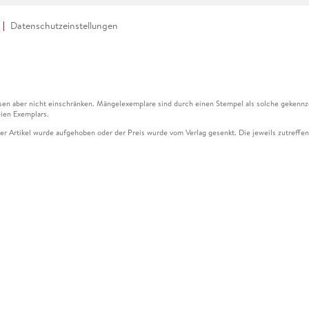
Datenschutzeinstellungen
en aber nicht einschränken. Mängelexemplare sind durch einen Stempel als solche gekennz
ien Exemplars.
ser Artikel wurde aufgehoben oder der Preis wurde vom Verlag gesenkt. Die jeweils zutreffend
ter der Leseprobe übermittelt werden.
kelseite dargestellten Datums vom Verlag angehoben.
g (UVP) des Herstellers.
n zu Preissenkungen beziehen sich auf den vorherigen Preis.
senkungen beziehen sich auf den letzten gebundenen Preis.
kelseite dargestellten Datums vom Verlag angehoben.
n den Gutschein ausschließlich online einlösen unter www.hugendubel.de. Keine Bestellung z
und eBooks) sowie für preisgebundene Kalender, tolino shine (4016621130466), tolino selec
cht möglich. Ein Weiterverkauf und der Handel des Gutscheincodes sind nicht gestattet.