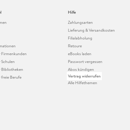
l
Hilfe
hmen
Zahlungsarten
Lieferung & Versandkosten
Filialabholung
mationen
Retoure
ür Firmenkunden
eBooks laden
r Schulen
Passwort vergessen
r Bibliotheken
Abos kündigen
Vertrag widerrufen
r freie Berufe
Alle Hilfethemen