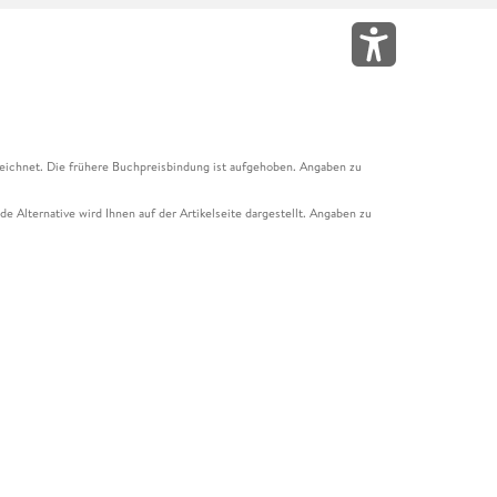
eichnet. Die frühere Buchpreisbindung ist aufgehoben. Angaben zu
e Alternative wird Ihnen auf der Artikelseite dargestellt. Angaben zu
ur Abholung mit Zahlung in der Filiale möglich. Der Gutschein ist nicht
t und das Hugendubel Hörbuch Abo. Der Gutschein ist nicht mit anderen