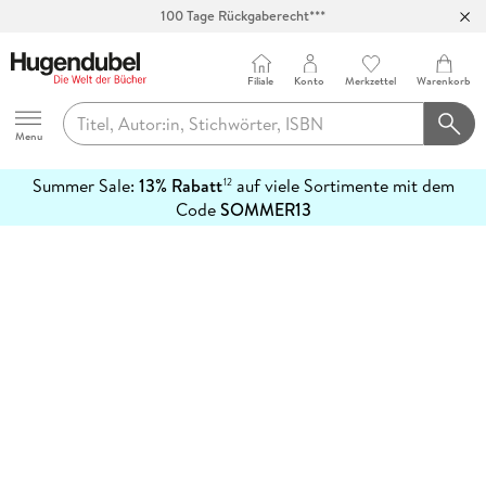
100 Tage Rückgaberecht***
Abholung in über 100 Filialen
Filiale
Konto
Merkzettel
Warenkorb
Hugendubel
Menu
Summer Sale:
13% Rabatt
auf viele Sortimente mit dem
12
mehr
Code
SOMMER13
erfahren