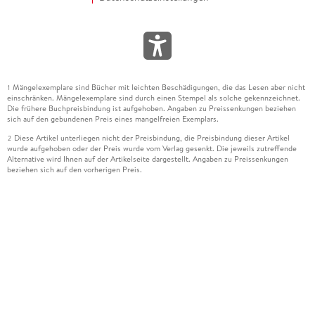
Mängelexemplare sind Bücher mit leichten Beschädigungen, die das Lesen aber nicht
1
einschränken. Mängelexemplare sind durch einen Stempel als solche gekennzeichnet.
Die frühere Buchpreisbindung ist aufgehoben. Angaben zu Preissenkungen beziehen
sich auf den gebundenen Preis eines mangelfreien Exemplars.
Diese Artikel unterliegen nicht der Preisbindung, die Preisbindung dieser Artikel
2
wurde aufgehoben oder der Preis wurde vom Verlag gesenkt. Die jeweils zutreffende
Alternative wird Ihnen auf der Artikelseite dargestellt. Angaben zu Preissenkungen
beziehen sich auf den vorherigen Preis.
Durch Öffnen der Leseprobe willigen Sie ein, dass Daten an den Anbieter der
3
Leseprobe übermittelt werden.
Der gebundene Preis dieses Artikels wird nach Ablauf des auf der Artikelseite
4
dargestellten Datums vom Verlag angehoben.
Der Preisvergleich bezieht sich auf die unverbindliche Preisempfehlung (UVP) des
5
Herstellers.
Der gebundene Preis dieses Artikels wurde vom Verlag gesenkt. Angaben zu
6
Preissenkungen beziehen sich auf den vorherigen Preis.
Die Preisbindung dieses Artikels wurde aufgehoben. Angaben zu Preissenkungen
7