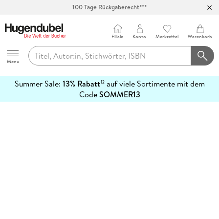
100 Tage Rückgaberecht***
Abholung in über 100 Filialen
Filiale
Konto
Merkzettel
Warenkorb
Hugendubel
Menu
Summer Sale:
13% Rabatt
auf viele Sortimente mit dem
12
mehr
Code
SOMMER13
erfahren