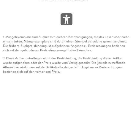
Mängelexemplare sind Bücher mit leichten Beschädigungen, die das Lesen aber nicht
1
einschränken. Mängelexemplare sind durch einen Stempel als solche gekennzeichnet.
Die frühere Buchpreisbindung ist aufgehoben. Angaben zu Preissenkungen beziehen
sich auf den gebundenen Preis eines mangelfreien Exemplars.
Diese Artikel unterliegen nicht der Preisbindung, die Preisbindung dieser Artikel
2
wurde aufgehoben oder der Preis wurde vom Verlag gesenkt. Die jeweils zutreffende
Alternative wird Ihnen auf der Artikelseite dargestellt. Angaben zu Preissenkungen
beziehen sich auf den vorherigen Preis.
Durch Öffnen der Leseprobe willigen Sie ein, dass Daten an den Anbieter der
3
Leseprobe übermittelt werden.
Der gebundene Preis dieses Artikels wird nach Ablauf des auf der Artikelseite
4
dargestellten Datums vom Verlag angehoben.
Der Preisvergleich bezieht sich auf die unverbindliche Preisempfehlung (UVP) des
5
Herstellers.
Der gebundene Preis dieses Artikels wurde vom Verlag gesenkt. Angaben zu
6
Preissenkungen beziehen sich auf den vorherigen Preis.
Die Preisbindung dieses Artikels wurde aufgehoben. Angaben zu Preissenkungen
7