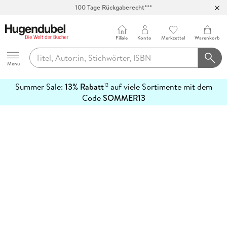
100 Tage Rückgaberecht***
Abholung in über 100 Filialen
Filiale
Konto
Merkzettel
Warenkorb
Hugendubel
Menu
Summer Sale:
13% Rabatt
auf viele Sortimente mit dem
12
mehr
Code
SOMMER13
erfahren