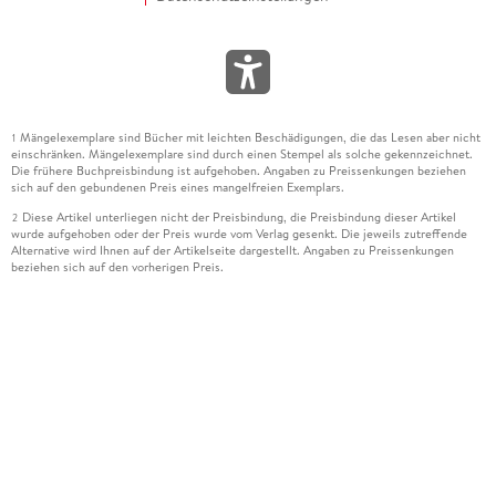
Mängelexemplare sind Bücher mit leichten Beschädigungen, die das Lesen aber nicht
1
einschränken. Mängelexemplare sind durch einen Stempel als solche gekennzeichnet.
Die frühere Buchpreisbindung ist aufgehoben. Angaben zu Preissenkungen beziehen
sich auf den gebundenen Preis eines mangelfreien Exemplars.
Diese Artikel unterliegen nicht der Preisbindung, die Preisbindung dieser Artikel
2
wurde aufgehoben oder der Preis wurde vom Verlag gesenkt. Die jeweils zutreffende
Alternative wird Ihnen auf der Artikelseite dargestellt. Angaben zu Preissenkungen
beziehen sich auf den vorherigen Preis.
Durch Öffnen der Leseprobe willigen Sie ein, dass Daten an den Anbieter der
3
Leseprobe übermittelt werden.
Der gebundene Preis dieses Artikels wird nach Ablauf des auf der Artikelseite
4
dargestellten Datums vom Verlag angehoben.
Der Preisvergleich bezieht sich auf die unverbindliche Preisempfehlung (UVP) des
5
Herstellers.
Der gebundene Preis dieses Artikels wurde vom Verlag gesenkt. Angaben zu
6
Preissenkungen beziehen sich auf den vorherigen Preis.
Die Preisbindung dieses Artikels wurde aufgehoben. Angaben zu Preissenkungen
7