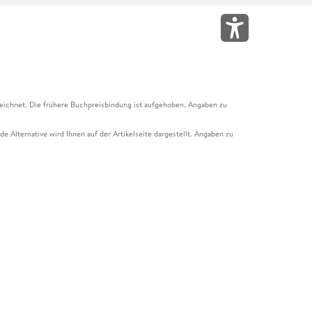
eichnet. Die frühere Buchpreisbindung ist aufgehoben. Angaben zu
e Alternative wird Ihnen auf der Artikelseite dargestellt. Angaben zu
ur Abholung mit Zahlung in der Filiale möglich. Der Gutschein ist nicht
t und das Hugendubel Hörbuch Abo. Der Gutschein ist nicht mit anderen