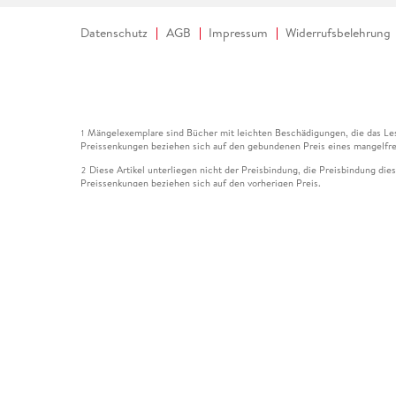
Datenschutz
AGB
Impressum
Widerrufsbelehrung
Mängelexemplare sind Bücher mit leichten Beschädigungen, die das Les
1
Preissenkungen beziehen sich auf den gebundenen Preis eines mangelfre
Diese Artikel unterliegen nicht der Preisbindung, die Preisbindung die
2
Preissenkungen beziehen sich auf den vorherigen Preis.
Durch Öffnen der Leseprobe willigen Sie ein, dass Daten an den Anbie
3
Der gebundene Preis dieses Artikels wird nach Ablauf des auf der Arti
4
Der Preisvergleich bezieht sich auf die unverbindliche Preisempfehlun
5
Der gebundene Preis dieses Artikels wurde vom Verlag gesenkt. Angabe
6
Die Preisbindung dieses Artikels wurde aufgehoben. Angaben zu Preis
7
Der gebundene Preis dieses Artikels wird nach Ablauf des auf der Arti
8
Ihr Gutschein SOMMER13 gilt bis einschließlich 10.08.2026. Sie könne
12
gültig für gesetzlich preisgebundene Artikel (deutschsprachige Bücher 
Gutscheinen und Geschenkkarten kombinierbar. Eine Barauszahlung ist ni