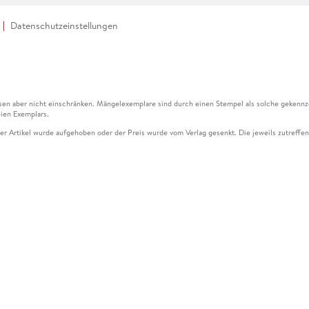
Datenschutzeinstellungen
en aber nicht einschränken. Mängelexemplare sind durch einen Stempel als solche gekennz
ien Exemplars.
ser Artikel wurde aufgehoben oder der Preis wurde vom Verlag gesenkt. Die jeweils zutreffend
ter der Leseprobe übermittelt werden.
kelseite dargestellten Datums vom Verlag angehoben.
g (UVP) des Herstellers.
n zu Preissenkungen beziehen sich auf den vorherigen Preis.
senkungen beziehen sich auf den letzten gebundenen Preis.
kelseite dargestellten Datums vom Verlag angehoben.
n den Gutschein ausschließlich online einlösen unter www.hugendubel.de. Keine Bestellung z
und eBooks) sowie für preisgebundene Kalender, tolino shine (4016621130466), tolino selec
cht möglich. Ein Weiterverkauf und der Handel des Gutscheincodes sind nicht gestattet.