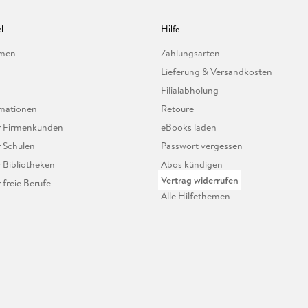
l
Hilfe
hmen
Zahlungsarten
Lieferung & Versandkosten
Filialabholung
mationen
Retoure
ür Firmenkunden
eBooks laden
r Schulen
Passwort vergessen
r Bibliotheken
Abos kündigen
Vertrag widerrufen
r freie Berufe
Alle Hilfethemen