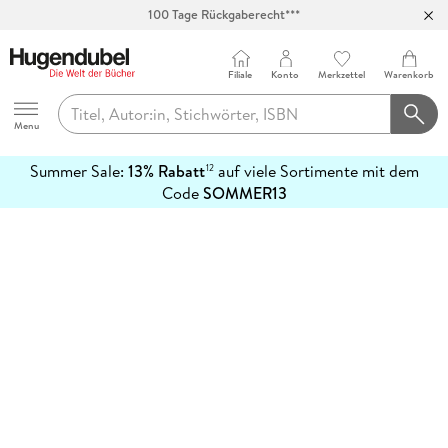
100 Tage Rückgaberecht***
Abholung in über 100 Filialen
Filiale
Konto
Merkzettel
Warenkorb
Hugendubel
Menu
Summer Sale:
13% Rabatt
auf viele Sortimente mit dem
12
mehr
Code
SOMMER13
erfahren