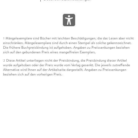
Mängelexemplare sind Bücher mit leichten Beschädigungen, die das Lesen aber nicht
1
einschränken. Mängelexemplare sind durch einen Stempel als solche gekennzeichnet.
Die frühere Buchpreisbindung ist aufgehoben. Angaben zu Preissenkungen beziehen
sich auf den gebundenen Preis eines mangelfreien Exemplars.
Diese Artikel unterliegen nicht der Preisbindung, die Preisbindung dieser Artikel
2
wurde aufgehoben oder der Preis wurde vom Verlag gesenkt. Die jeweils zutreffende
Alternative wird Ihnen auf der Artikelseite dargestellt. Angaben zu Preissenkungen
beziehen sich auf den vorherigen Preis.
Durch Öffnen der Leseprobe willigen Sie ein, dass Daten an den Anbieter der
3
Leseprobe übermittelt werden.
Der gebundene Preis dieses Artikels wird nach Ablauf des auf der Artikelseite
4
dargestellten Datums vom Verlag angehoben.
Der Preisvergleich bezieht sich auf die unverbindliche Preisempfehlung (UVP) des
5
Herstellers.
Der gebundene Preis dieses Artikels wurde vom Verlag gesenkt. Angaben zu
6
Preissenkungen beziehen sich auf den vorherigen Preis.
Die Preisbindung dieses Artikels wurde aufgehoben. Angaben zu Preissenkungen
7