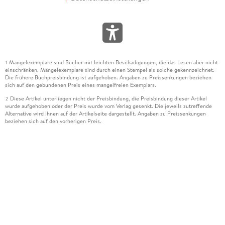
Mängelexemplare sind Bücher mit leichten Beschädigungen, die das Lesen aber nicht
1
einschränken. Mängelexemplare sind durch einen Stempel als solche gekennzeichnet.
Die frühere Buchpreisbindung ist aufgehoben. Angaben zu Preissenkungen beziehen
sich auf den gebundenen Preis eines mangelfreien Exemplars.
Diese Artikel unterliegen nicht der Preisbindung, die Preisbindung dieser Artikel
2
wurde aufgehoben oder der Preis wurde vom Verlag gesenkt. Die jeweils zutreffende
Alternative wird Ihnen auf der Artikelseite dargestellt. Angaben zu Preissenkungen
beziehen sich auf den vorherigen Preis.
Durch Öffnen der Leseprobe willigen Sie ein, dass Daten an den Anbieter der
3
Leseprobe übermittelt werden.
Der gebundene Preis dieses Artikels wird nach Ablauf des auf der Artikelseite
4
dargestellten Datums vom Verlag angehoben.
Der Preisvergleich bezieht sich auf die unverbindliche Preisempfehlung (UVP) des
5
Herstellers.
Der gebundene Preis dieses Artikels wurde vom Verlag gesenkt. Angaben zu
6
Preissenkungen beziehen sich auf den vorherigen Preis.
Die Preisbindung dieses Artikels wurde aufgehoben. Angaben zu Preissenkungen
7