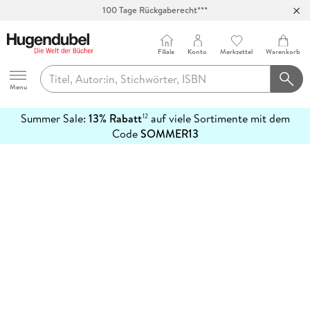
100 Tage Rückgaberecht***
Abholung in über 100 Filialen
Filiale
Konto
Merkzettel
Warenkorb
Hugendubel
Menu
Summer Sale:
13% Rabatt
auf viele Sortimente mit dem
12
mehr
Code
SOMMER13
erfahren