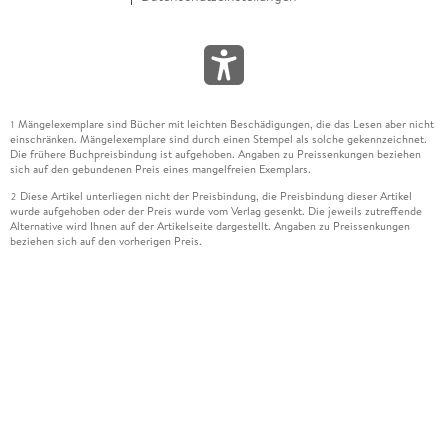
Mängelexemplare sind Bücher mit leichten Beschädigungen, die das Lesen aber nicht
1
einschränken. Mängelexemplare sind durch einen Stempel als solche gekennzeichnet.
Die frühere Buchpreisbindung ist aufgehoben. Angaben zu Preissenkungen beziehen
sich auf den gebundenen Preis eines mangelfreien Exemplars.
Diese Artikel unterliegen nicht der Preisbindung, die Preisbindung dieser Artikel
2
wurde aufgehoben oder der Preis wurde vom Verlag gesenkt. Die jeweils zutreffende
Alternative wird Ihnen auf der Artikelseite dargestellt. Angaben zu Preissenkungen
beziehen sich auf den vorherigen Preis.
Durch Öffnen der Leseprobe willigen Sie ein, dass Daten an den Anbieter der
3
Leseprobe übermittelt werden.
Der gebundene Preis dieses Artikels wird nach Ablauf des auf der Artikelseite
4
dargestellten Datums vom Verlag angehoben.
Der Preisvergleich bezieht sich auf die unverbindliche Preisempfehlung (UVP) des
5
Herstellers.
Der gebundene Preis dieses Artikels wurde vom Verlag gesenkt. Angaben zu
6
Preissenkungen beziehen sich auf den vorherigen Preis.
Die Preisbindung dieses Artikels wurde aufgehoben. Angaben zu Preissenkungen
7