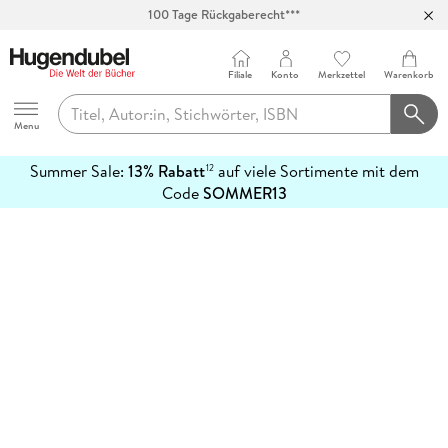
100 Tage Rückgaberecht***
Abholung in über 100 Filialen
Filiale
Konto
Merkzettel
Warenkorb
Hugendubel
Menu
Summer Sale:
13% Rabatt
auf viele Sortimente mit dem
12
mehr
Code
SOMMER13
erfahren