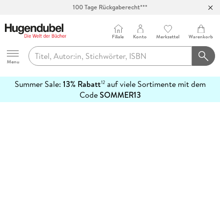
100 Tage Rückgaberecht***
Abholung in über 100 Filialen
Filiale
Konto
Merkzettel
Warenkorb
Hugendubel
Menu
Summer Sale:
13% Rabatt
auf viele Sortimente mit dem
12
mehr
Code
SOMMER13
erfahren