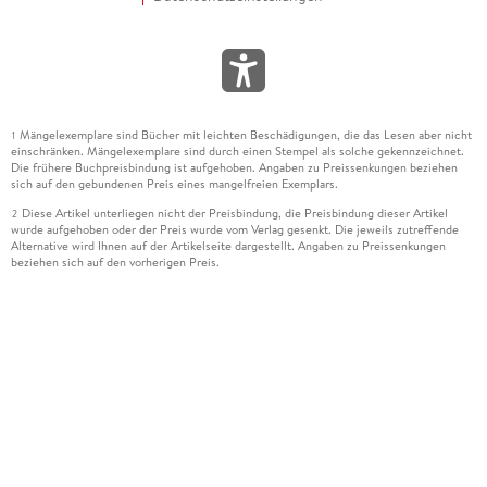
Mängelexemplare sind Bücher mit leichten Beschädigungen, die das Lesen aber nicht
1
einschränken. Mängelexemplare sind durch einen Stempel als solche gekennzeichnet.
Die frühere Buchpreisbindung ist aufgehoben. Angaben zu Preissenkungen beziehen
sich auf den gebundenen Preis eines mangelfreien Exemplars.
Diese Artikel unterliegen nicht der Preisbindung, die Preisbindung dieser Artikel
2
wurde aufgehoben oder der Preis wurde vom Verlag gesenkt. Die jeweils zutreffende
Alternative wird Ihnen auf der Artikelseite dargestellt. Angaben zu Preissenkungen
beziehen sich auf den vorherigen Preis.
Durch Öffnen der Leseprobe willigen Sie ein, dass Daten an den Anbieter der
3
Leseprobe übermittelt werden.
Der gebundene Preis dieses Artikels wird nach Ablauf des auf der Artikelseite
4
dargestellten Datums vom Verlag angehoben.
Der Preisvergleich bezieht sich auf die unverbindliche Preisempfehlung (UVP) des
5
Herstellers.
Der gebundene Preis dieses Artikels wurde vom Verlag gesenkt. Angaben zu
6
Preissenkungen beziehen sich auf den vorherigen Preis.
Die Preisbindung dieses Artikels wurde aufgehoben. Angaben zu Preissenkungen
7