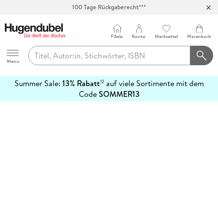
100 Tage Rückgaberecht***
Abholung in über 100 Filialen
Filiale
Konto
Merkzettel
Warenkorb
Hugendubel
Menu
Summer Sale:
13% Rabatt
auf viele Sortimente mit dem
12
mehr
Code
SOMMER13
erfahren