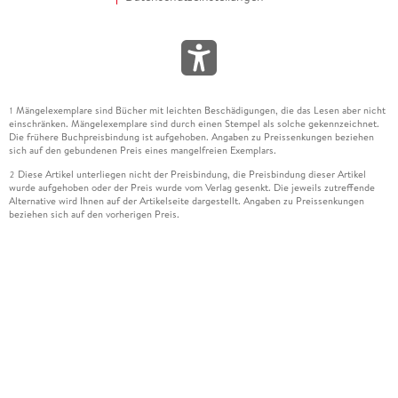
Mängelexemplare sind Bücher mit leichten Beschädigungen, die das Lesen aber nicht
1
einschränken. Mängelexemplare sind durch einen Stempel als solche gekennzeichnet.
Die frühere Buchpreisbindung ist aufgehoben. Angaben zu Preissenkungen beziehen
sich auf den gebundenen Preis eines mangelfreien Exemplars.
Diese Artikel unterliegen nicht der Preisbindung, die Preisbindung dieser Artikel
2
wurde aufgehoben oder der Preis wurde vom Verlag gesenkt. Die jeweils zutreffende
Alternative wird Ihnen auf der Artikelseite dargestellt. Angaben zu Preissenkungen
beziehen sich auf den vorherigen Preis.
Durch Öffnen der Leseprobe willigen Sie ein, dass Daten an den Anbieter der
3
Leseprobe übermittelt werden.
Der gebundene Preis dieses Artikels wird nach Ablauf des auf der Artikelseite
4
dargestellten Datums vom Verlag angehoben.
Der Preisvergleich bezieht sich auf die unverbindliche Preisempfehlung (UVP) des
5
Herstellers.
Der gebundene Preis dieses Artikels wurde vom Verlag gesenkt. Angaben zu
6
Preissenkungen beziehen sich auf den vorherigen Preis.
Die Preisbindung dieses Artikels wurde aufgehoben. Angaben zu Preissenkungen
7