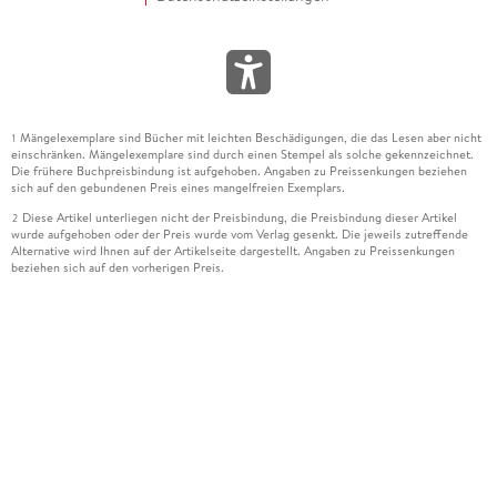
Mängelexemplare sind Bücher mit leichten Beschädigungen, die das Lesen aber nicht
1
einschränken. Mängelexemplare sind durch einen Stempel als solche gekennzeichnet.
Die frühere Buchpreisbindung ist aufgehoben. Angaben zu Preissenkungen beziehen
sich auf den gebundenen Preis eines mangelfreien Exemplars.
Diese Artikel unterliegen nicht der Preisbindung, die Preisbindung dieser Artikel
2
wurde aufgehoben oder der Preis wurde vom Verlag gesenkt. Die jeweils zutreffende
Alternative wird Ihnen auf der Artikelseite dargestellt. Angaben zu Preissenkungen
beziehen sich auf den vorherigen Preis.
Durch Öffnen der Leseprobe willigen Sie ein, dass Daten an den Anbieter der
3
Leseprobe übermittelt werden.
Der gebundene Preis dieses Artikels wird nach Ablauf des auf der Artikelseite
4
dargestellten Datums vom Verlag angehoben.
Der Preisvergleich bezieht sich auf die unverbindliche Preisempfehlung (UVP) des
5
Herstellers.
Der gebundene Preis dieses Artikels wurde vom Verlag gesenkt. Angaben zu
6
Preissenkungen beziehen sich auf den vorherigen Preis.
Die Preisbindung dieses Artikels wurde aufgehoben. Angaben zu Preissenkungen
7