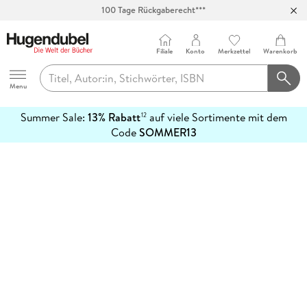
100 Tage Rückgaberecht***
Abholung in über 100 Filialen
Filiale
Konto
Merkzettel
Warenkorb
Hugendubel
Menu
Summer Sale:
13% Rabatt
auf viele Sortimente mit dem
12
mehr
Code
SOMMER13
erfahren