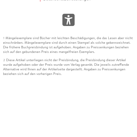
Mängelexemplare sind Bücher mit leichten Beschädigungen, die das Lesen aber nicht
1
einschränken. Mängelexemplare sind durch einen Stempel als solche gekennzeichnet.
Die frühere Buchpreisbindung ist aufgehoben. Angaben zu Preissenkungen beziehen
sich auf den gebundenen Preis eines mangelfreien Exemplars.
Diese Artikel unterliegen nicht der Preisbindung, die Preisbindung dieser Artikel
2
wurde aufgehoben oder der Preis wurde vom Verlag gesenkt. Die jeweils zutreffende
Alternative wird Ihnen auf der Artikelseite dargestellt. Angaben zu Preissenkungen
beziehen sich auf den vorherigen Preis.
Durch Öffnen der Leseprobe willigen Sie ein, dass Daten an den Anbieter der
3
Leseprobe übermittelt werden.
Der gebundene Preis dieses Artikels wird nach Ablauf des auf der Artikelseite
4
dargestellten Datums vom Verlag angehoben.
Der Preisvergleich bezieht sich auf die unverbindliche Preisempfehlung (UVP) des
5
Herstellers.
Der gebundene Preis dieses Artikels wurde vom Verlag gesenkt. Angaben zu
6
Preissenkungen beziehen sich auf den vorherigen Preis.
Die Preisbindung dieses Artikels wurde aufgehoben. Angaben zu Preissenkungen
7