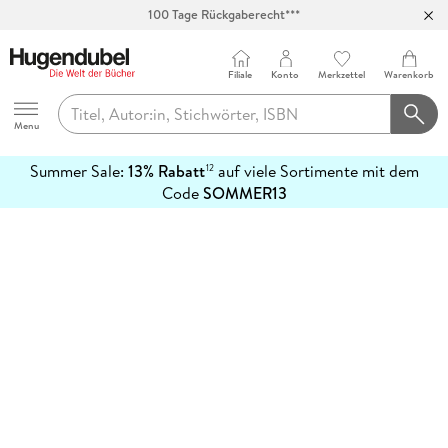
100 Tage Rückgaberecht***
Abholung in über 100 Filialen
Filiale
Konto
Merkzettel
Warenkorb
Hugendubel
Menu
Summer Sale:
13% Rabatt
auf viele Sortimente mit dem
12
mehr
Code
SOMMER13
erfahren