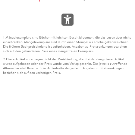
Mängelexemplare sind Bücher mit leichten Beschädigungen, die das Lesen aber nicht
1
einschränken. Mängelexemplare sind durch einen Stempel als solche gekennzeichnet.
Die frühere Buchpreisbindung ist aufgehoben. Angaben zu Preissenkungen beziehen
sich auf den gebundenen Preis eines mangelfreien Exemplars.
Diese Artikel unterliegen nicht der Preisbindung, die Preisbindung dieser Artikel
2
wurde aufgehoben oder der Preis wurde vom Verlag gesenkt. Die jeweils zutreffende
Alternative wird Ihnen auf der Artikelseite dargestellt. Angaben zu Preissenkungen
beziehen sich auf den vorherigen Preis.
Durch Öffnen der Leseprobe willigen Sie ein, dass Daten an den Anbieter der
3
Leseprobe übermittelt werden.
Der gebundene Preis dieses Artikels wird nach Ablauf des auf der Artikelseite
4
dargestellten Datums vom Verlag angehoben.
Der Preisvergleich bezieht sich auf die unverbindliche Preisempfehlung (UVP) des
5
Herstellers.
Der gebundene Preis dieses Artikels wurde vom Verlag gesenkt. Angaben zu
6
Preissenkungen beziehen sich auf den vorherigen Preis.
Die Preisbindung dieses Artikels wurde aufgehoben. Angaben zu Preissenkungen
7