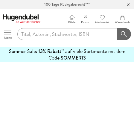
100 Tage Rückgaberecht***
Abholung in über 100 Filialen
Filiale
Konto
Merkzettel
Warenkorb
Hugendubel
Menu
Summer Sale:
13% Rabatt
auf viele Sortimente mit dem
12
mehr
Code
SOMMER13
erfahren