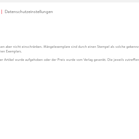
Datenschutzeinstellungen
en aber nicht einschränken. Mängelexemplare sind durch einen Stempel als solche gekennz
ien Exemplars.
ser Artikel wurde aufgehoben oder der Preis wurde vom Verlag gesenkt. Die jeweils zutreffend
ter der Leseprobe übermittelt werden.
kelseite dargestellten Datums vom Verlag angehoben.
g (UVP) des Herstellers.
n zu Preissenkungen beziehen sich auf den vorherigen Preis.
senkungen beziehen sich auf den letzten gebundenen Preis.
kelseite dargestellten Datums vom Verlag angehoben.
n den Gutschein ausschließlich online einlösen unter www.hugendubel.de. Keine Bestellung z
und eBooks) sowie für preisgebundene Kalender, tolino shine (4016621130466), tolino selec
cht möglich. Ein Weiterverkauf und der Handel des Gutscheincodes sind nicht gestattet.