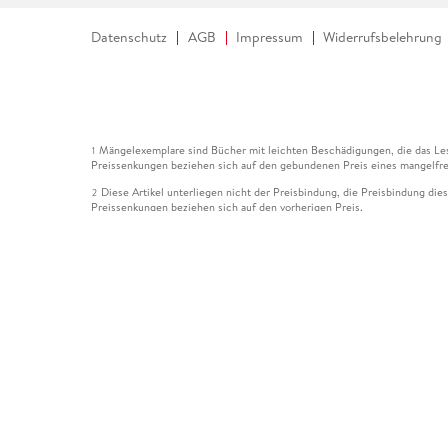
Datenschutz
AGB
Impressum
Widerrufsbelehrung
Mängelexemplare sind Bücher mit leichten Beschädigungen, die das Les
1
Preissenkungen beziehen sich auf den gebundenen Preis eines mangelfre
Diese Artikel unterliegen nicht der Preisbindung, die Preisbindung die
2
Preissenkungen beziehen sich auf den vorherigen Preis.
Durch Öffnen der Leseprobe willigen Sie ein, dass Daten an den Anbie
3
Der gebundene Preis dieses Artikels wird nach Ablauf des auf der Arti
4
Der Preisvergleich bezieht sich auf die unverbindliche Preisempfehlun
5
Der gebundene Preis dieses Artikels wurde vom Verlag gesenkt. Angabe
6
Die Preisbindung dieses Artikels wurde aufgehoben. Angaben zu Preis
7
Der gebundene Preis dieses Artikels wird nach Ablauf des auf der Arti
8
Ihr Gutschein SOMMER13 gilt bis einschließlich 10.08.2026. Sie könne
12
gültig für gesetzlich preisgebundene Artikel (deutschsprachige Bücher 
Gutscheinen und Geschenkkarten kombinierbar. Eine Barauszahlung ist ni