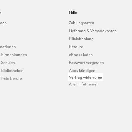
l
Hilfe
hmen
Zahlungsarten
Lieferung & Versandkosten
Filialabholung
mationen
Retoure
ür Firmenkunden
eBooks laden
r Schulen
Passwort vergessen
r Bibliotheken
Abos kündigen
Vertrag widerrufen
r freie Berufe
Alle Hilfethemen