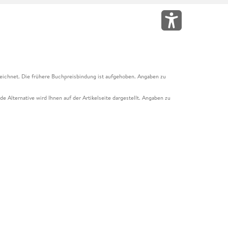
eichnet. Die frühere Buchpreisbindung ist aufgehoben. Angaben zu
e Alternative wird Ihnen auf der Artikelseite dargestellt. Angaben zu
ur Abholung mit Zahlung in der Filiale möglich. Der Gutschein ist nicht
t und das Hugendubel Hörbuch Abo. Der Gutschein ist nicht mit anderen