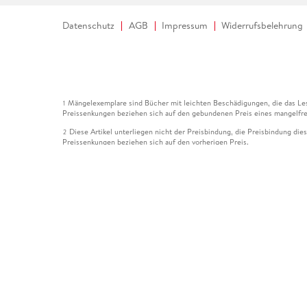
Datenschutz
AGB
Impressum
Widerrufsbelehrung
Mängelexemplare sind Bücher mit leichten Beschädigungen, die das Les
1
Preissenkungen beziehen sich auf den gebundenen Preis eines mangelfre
Diese Artikel unterliegen nicht der Preisbindung, die Preisbindung die
2
Preissenkungen beziehen sich auf den vorherigen Preis.
Durch Öffnen der Leseprobe willigen Sie ein, dass Daten an den Anbie
3
Der gebundene Preis dieses Artikels wird nach Ablauf des auf der Arti
4
Der Preisvergleich bezieht sich auf die unverbindliche Preisempfehlun
5
Der gebundene Preis dieses Artikels wurde vom Verlag gesenkt. Angabe
6
Die Preisbindung dieses Artikels wurde aufgehoben. Angaben zu Preis
7
Der gebundene Preis dieses Artikels wird nach Ablauf des auf der Arti
8
Ihr Gutschein SOMMER13 gilt bis einschließlich 10.08.2026. Sie könne
12
gültig für gesetzlich preisgebundene Artikel (deutschsprachige Bücher 
Gutscheinen und Geschenkkarten kombinierbar. Eine Barauszahlung ist ni