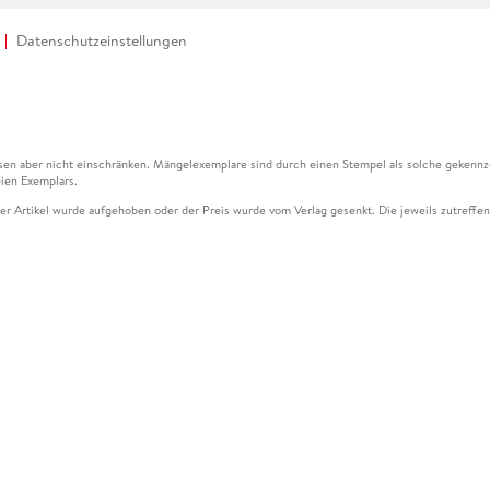
Datenschutzeinstellungen
en aber nicht einschränken. Mängelexemplare sind durch einen Stempel als solche gekennz
ien Exemplars.
ser Artikel wurde aufgehoben oder der Preis wurde vom Verlag gesenkt. Die jeweils zutreffend
ter der Leseprobe übermittelt werden.
kelseite dargestellten Datums vom Verlag angehoben.
g (UVP) des Herstellers.
n zu Preissenkungen beziehen sich auf den vorherigen Preis.
senkungen beziehen sich auf den letzten gebundenen Preis.
kelseite dargestellten Datums vom Verlag angehoben.
n den Gutschein ausschließlich online einlösen unter www.hugendubel.de. Keine Bestellung z
und eBooks) sowie für preisgebundene Kalender, tolino shine (4016621130466), tolino selec
cht möglich. Ein Weiterverkauf und der Handel des Gutscheincodes sind nicht gestattet.