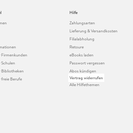
l
Hilfe
hmen
Zahlungsarten
Lieferung & Versandkosten
Filialabholung
mationen
Retoure
ür Firmenkunden
eBooks laden
r Schulen
Passwort vergessen
r Bibliotheken
Abos kündigen
Vertrag widerrufen
r freie Berufe
Alle Hilfethemen