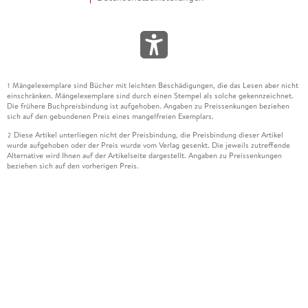
Mängelexemplare sind Bücher mit leichten Beschädigungen, die das Lesen aber nicht
1
einschränken. Mängelexemplare sind durch einen Stempel als solche gekennzeichnet.
Die frühere Buchpreisbindung ist aufgehoben. Angaben zu Preissenkungen beziehen
sich auf den gebundenen Preis eines mangelfreien Exemplars.
Diese Artikel unterliegen nicht der Preisbindung, die Preisbindung dieser Artikel
2
wurde aufgehoben oder der Preis wurde vom Verlag gesenkt. Die jeweils zutreffende
Alternative wird Ihnen auf der Artikelseite dargestellt. Angaben zu Preissenkungen
beziehen sich auf den vorherigen Preis.
Durch Öffnen der Leseprobe willigen Sie ein, dass Daten an den Anbieter der
3
Leseprobe übermittelt werden.
Der gebundene Preis dieses Artikels wird nach Ablauf des auf der Artikelseite
4
dargestellten Datums vom Verlag angehoben.
Der Preisvergleich bezieht sich auf die unverbindliche Preisempfehlung (UVP) des
5
Herstellers.
Der gebundene Preis dieses Artikels wurde vom Verlag gesenkt. Angaben zu
6
Preissenkungen beziehen sich auf den vorherigen Preis.
Die Preisbindung dieses Artikels wurde aufgehoben. Angaben zu Preissenkungen
7