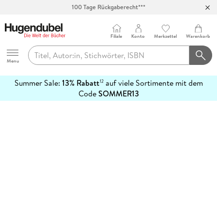
100 Tage Rückgaberecht***
Abholung in über 100 Filialen
Filiale
Konto
Merkzettel
Warenkorb
Hugendubel
Menu
Summer Sale:
13% Rabatt
auf viele Sortimente mit dem
12
mehr
Code
SOMMER13
erfahren