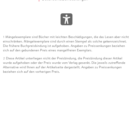
Mängelexemplare sind Bücher mit leichten Beschädigungen, die das Lesen aber nicht
1
einschränken. Mängelexemplare sind durch einen Stempel als solche gekennzeichnet.
Die frühere Buchpreisbindung ist aufgehoben. Angaben zu Preissenkungen beziehen
sich auf den gebundenen Preis eines mangelfreien Exemplars.
Diese Artikel unterliegen nicht der Preisbindung, die Preisbindung dieser Artikel
2
wurde aufgehoben oder der Preis wurde vom Verlag gesenkt. Die jeweils zutreffende
Alternative wird Ihnen auf der Artikelseite dargestellt. Angaben zu Preissenkungen
beziehen sich auf den vorherigen Preis.
Durch Öffnen der Leseprobe willigen Sie ein, dass Daten an den Anbieter der
3
Leseprobe übermittelt werden.
Der gebundene Preis dieses Artikels wird nach Ablauf des auf der Artikelseite
4
dargestellten Datums vom Verlag angehoben.
Der Preisvergleich bezieht sich auf die unverbindliche Preisempfehlung (UVP) des
5
Herstellers.
Der gebundene Preis dieses Artikels wurde vom Verlag gesenkt. Angaben zu
6
Preissenkungen beziehen sich auf den vorherigen Preis.
Die Preisbindung dieses Artikels wurde aufgehoben. Angaben zu Preissenkungen
7