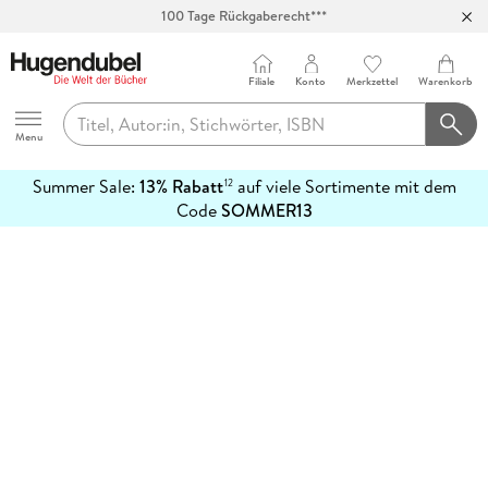
100 Tage Rückgaberecht***
Abholung in über 100 Filialen
Filiale
Konto
Merkzettel
Warenkorb
Hugendubel
Menu
Summer Sale:
13% Rabatt
auf viele Sortimente mit dem
12
mehr
Code
SOMMER13
erfahren