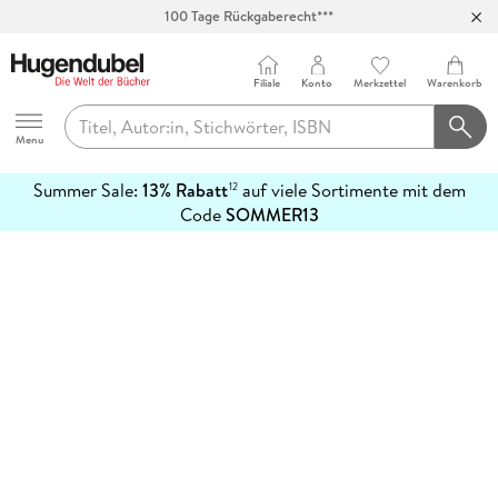
100 Tage Rückgaberecht***
Abholung in über 100 Filialen
Filiale
Konto
Merkzettel
Warenkorb
Hugendubel
Menu
Summer Sale:
13% Rabatt
auf viele Sortimente mit dem
12
mehr
Code
SOMMER13
erfahren