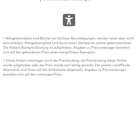
Mängelexemplare sind Bücher mit leichten Beschädigungen, die das Lesen aber nicht
1
einschränken. Mängelexemplare sind durch einen Stempel als solche gekennzeichnet.
Die frühere Buchpreisbindung ist aufgehoben. Angaben zu Preissenkungen beziehen
sich auf den gebundenen Preis eines mangelfreien Exemplars.
Diese Artikel unterliegen nicht der Preisbindung, die Preisbindung dieser Artikel
2
wurde aufgehoben oder der Preis wurde vom Verlag gesenkt. Die jeweils zutreffende
Alternative wird Ihnen auf der Artikelseite dargestellt. Angaben zu Preissenkungen
beziehen sich auf den vorherigen Preis.
Durch Öffnen der Leseprobe willigen Sie ein, dass Daten an den Anbieter der
3
Leseprobe übermittelt werden.
Der gebundene Preis dieses Artikels wird nach Ablauf des auf der Artikelseite
4
dargestellten Datums vom Verlag angehoben.
Der Preisvergleich bezieht sich auf die unverbindliche Preisempfehlung (UVP) des
5
Herstellers.
Der gebundene Preis dieses Artikels wurde vom Verlag gesenkt. Angaben zu
6
Preissenkungen beziehen sich auf den vorherigen Preis.
Die Preisbindung dieses Artikels wurde aufgehoben. Angaben zu Preissenkungen
7