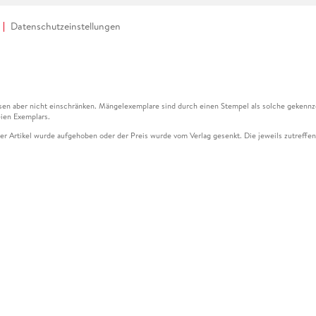
Datenschutzeinstellungen
en aber nicht einschränken. Mängelexemplare sind durch einen Stempel als solche gekennz
ien Exemplars.
ser Artikel wurde aufgehoben oder der Preis wurde vom Verlag gesenkt. Die jeweils zutreffend
ter der Leseprobe übermittelt werden.
kelseite dargestellten Datums vom Verlag angehoben.
g (UVP) des Herstellers.
n zu Preissenkungen beziehen sich auf den vorherigen Preis.
senkungen beziehen sich auf den letzten gebundenen Preis.
kelseite dargestellten Datums vom Verlag angehoben.
n den Gutschein ausschließlich online einlösen unter www.hugendubel.de. Keine Bestellung z
und eBooks) sowie für preisgebundene Kalender, tolino shine (4016621130466), tolino selec
cht möglich. Ein Weiterverkauf und der Handel des Gutscheincodes sind nicht gestattet.