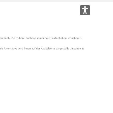
eichnet. Die frühere Buchpreisbindung ist aufgehoben. Angaben zu
e Alternative wird Ihnen auf der Artikelseite dargestellt. Angaben zu
ur Abholung mit Zahlung in der Filiale möglich. Der Gutschein ist nicht
t und das Hugendubel Hörbuch Abo. Der Gutschein ist nicht mit anderen