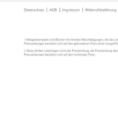
Datenschutz
AGB
Impressum
Widerrufsbelehrung
Mängelexemplare sind Bücher mit leichten Beschädigungen, die das Les
1
Preissenkungen beziehen sich auf den gebundenen Preis eines mangelfre
Diese Artikel unterliegen nicht der Preisbindung, die Preisbindung die
2
Preissenkungen beziehen sich auf den vorherigen Preis.
Durch Öffnen der Leseprobe willigen Sie ein, dass Daten an den Anbie
3
Der gebundene Preis dieses Artikels wird nach Ablauf des auf der Arti
4
Der Preisvergleich bezieht sich auf die unverbindliche Preisempfehlun
5
Der gebundene Preis dieses Artikels wurde vom Verlag gesenkt. Angabe
6
Die Preisbindung dieses Artikels wurde aufgehoben. Angaben zu Preis
7
Der gebundene Preis dieses Artikels wird nach Ablauf des auf der Arti
8
Ihr Gutschein SOMMER13 gilt bis einschließlich 10.08.2026. Sie könne
12
gültig für gesetzlich preisgebundene Artikel (deutschsprachige Bücher 
Gutscheinen und Geschenkkarten kombinierbar. Eine Barauszahlung ist ni