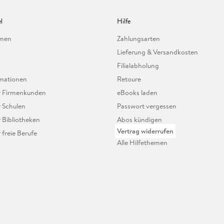
l
Hilfe
hmen
Zahlungsarten
Lieferung & Versandkosten
Filialabholung
mationen
Retoure
ür Firmenkunden
eBooks laden
r Schulen
Passwort vergessen
r Bibliotheken
Abos kündigen
Vertrag widerrufen
r freie Berufe
Alle Hilfethemen