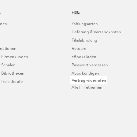
l
Hilfe
hmen
Zahlungsarten
Lieferung & Versandkosten
Filialabholung
mationen
Retoure
ür Firmenkunden
eBooks laden
r Schulen
Passwort vergessen
r Bibliotheken
Abos kündigen
Vertrag widerrufen
r freie Berufe
Alle Hilfethemen