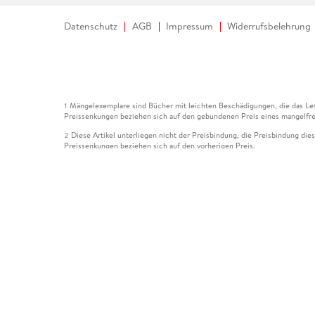
Datenschutz
AGB
Impressum
Widerrufsbelehrung
Mängelexemplare sind Bücher mit leichten Beschädigungen, die das Les
1
Preissenkungen beziehen sich auf den gebundenen Preis eines mangelfre
Diese Artikel unterliegen nicht der Preisbindung, die Preisbindung die
2
Preissenkungen beziehen sich auf den vorherigen Preis.
Durch Öffnen der Leseprobe willigen Sie ein, dass Daten an den Anbie
3
Der gebundene Preis dieses Artikels wird nach Ablauf des auf der Arti
4
Der Preisvergleich bezieht sich auf die unverbindliche Preisempfehlun
5
Der gebundene Preis dieses Artikels wurde vom Verlag gesenkt. Angabe
6
Die Preisbindung dieses Artikels wurde aufgehoben. Angaben zu Preis
7
Der gebundene Preis dieses Artikels wird nach Ablauf des auf der Arti
8
Ihr Gutschein SOMMER13 gilt bis einschließlich 10.08.2026. Sie könne
12
gültig für gesetzlich preisgebundene Artikel (deutschsprachige Bücher 
Gutscheinen und Geschenkkarten kombinierbar. Eine Barauszahlung ist ni