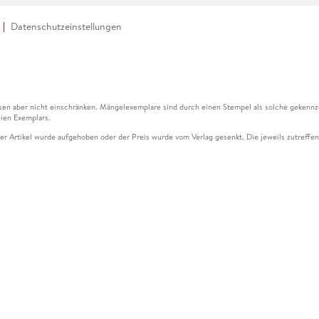
Datenschutzeinstellungen
en aber nicht einschränken. Mängelexemplare sind durch einen Stempel als solche gekennz
ien Exemplars.
ser Artikel wurde aufgehoben oder der Preis wurde vom Verlag gesenkt. Die jeweils zutreffend
ter der Leseprobe übermittelt werden.
kelseite dargestellten Datums vom Verlag angehoben.
g (UVP) des Herstellers.
n zu Preissenkungen beziehen sich auf den vorherigen Preis.
senkungen beziehen sich auf den letzten gebundenen Preis.
kelseite dargestellten Datums vom Verlag angehoben.
n den Gutschein ausschließlich online einlösen unter www.hugendubel.de. Keine Bestellung z
und eBooks) sowie für preisgebundene Kalender, tolino shine (4016621130466), tolino selec
cht möglich. Ein Weiterverkauf und der Handel des Gutscheincodes sind nicht gestattet.