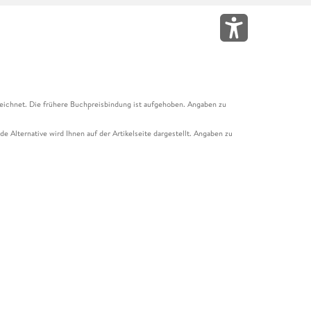
eichnet. Die frühere Buchpreisbindung ist aufgehoben. Angaben zu
e Alternative wird Ihnen auf der Artikelseite dargestellt. Angaben zu
ur Abholung mit Zahlung in der Filiale möglich. Der Gutschein ist nicht
t und das Hugendubel Hörbuch Abo. Der Gutschein ist nicht mit anderen