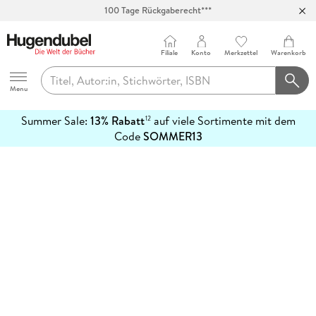
100 Tage Rückgaberecht***
Abholung in über 100 Filialen
Filiale
Konto
Merkzettel
Warenkorb
Hugendubel
Menu
Summer Sale:
13% Rabatt
auf viele Sortimente mit dem
12
mehr
Code
SOMMER13
erfahren