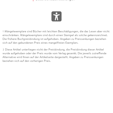
Mängelexemplare sind Bücher mit leichten Beschädigungen, die das Lesen aber nicht
1
einschränken. Mängelexemplare sind durch einen Stempel als solche gekennzeichnet.
Die frühere Buchpreisbindung ist aufgehoben. Angaben zu Preissenkungen beziehen
sich auf den gebundenen Preis eines mangelfreien Exemplars.
Diese Artikel unterliegen nicht der Preisbindung, die Preisbindung dieser Artikel
2
wurde aufgehoben oder der Preis wurde vom Verlag gesenkt. Die jeweils zutreffende
Alternative wird Ihnen auf der Artikelseite dargestellt. Angaben zu Preissenkungen
beziehen sich auf den vorherigen Preis.
Durch Öffnen der Leseprobe willigen Sie ein, dass Daten an den Anbieter der
3
Leseprobe übermittelt werden.
Der gebundene Preis dieses Artikels wird nach Ablauf des auf der Artikelseite
4
dargestellten Datums vom Verlag angehoben.
Der Preisvergleich bezieht sich auf die unverbindliche Preisempfehlung (UVP) des
5
Herstellers.
Der gebundene Preis dieses Artikels wurde vom Verlag gesenkt. Angaben zu
6
Preissenkungen beziehen sich auf den vorherigen Preis.
Die Preisbindung dieses Artikels wurde aufgehoben. Angaben zu Preissenkungen
7