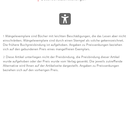
Mängelexemplare sind Bücher mit leichten Beschädigungen, die das Lesen aber nicht
1
einschränken. Mängelexemplare sind durch einen Stempel als solche gekennzeichnet.
Die frühere Buchpreisbindung ist aufgehoben. Angaben zu Preissenkungen beziehen
sich auf den gebundenen Preis eines mangelfreien Exemplars.
Diese Artikel unterliegen nicht der Preisbindung, die Preisbindung dieser Artikel
2
wurde aufgehoben oder der Preis wurde vom Verlag gesenkt. Die jeweils zutreffende
Alternative wird Ihnen auf der Artikelseite dargestellt. Angaben zu Preissenkungen
beziehen sich auf den vorherigen Preis.
Durch Öffnen der Leseprobe willigen Sie ein, dass Daten an den Anbieter der
3
Leseprobe übermittelt werden.
Der gebundene Preis dieses Artikels wird nach Ablauf des auf der Artikelseite
4
dargestellten Datums vom Verlag angehoben.
Der Preisvergleich bezieht sich auf die unverbindliche Preisempfehlung (UVP) des
5
Herstellers.
Der gebundene Preis dieses Artikels wurde vom Verlag gesenkt. Angaben zu
6
Preissenkungen beziehen sich auf den vorherigen Preis.
Die Preisbindung dieses Artikels wurde aufgehoben. Angaben zu Preissenkungen
7