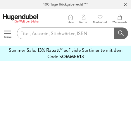
100 Tage Rückgaberecht***
Abholung in über 100 Filialen
Filiale
Konto
Merkzettel
Warenkorb
Hugendubel
Menu
Summer Sale:
13% Rabatt
auf viele Sortimente mit dem
12
mehr
Code
SOMMER13
erfahren