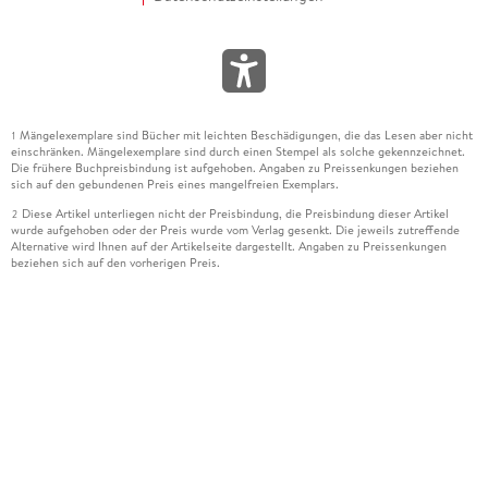
Mängelexemplare sind Bücher mit leichten Beschädigungen, die das Lesen aber nicht
1
einschränken. Mängelexemplare sind durch einen Stempel als solche gekennzeichnet.
Die frühere Buchpreisbindung ist aufgehoben. Angaben zu Preissenkungen beziehen
sich auf den gebundenen Preis eines mangelfreien Exemplars.
Diese Artikel unterliegen nicht der Preisbindung, die Preisbindung dieser Artikel
2
wurde aufgehoben oder der Preis wurde vom Verlag gesenkt. Die jeweils zutreffende
Alternative wird Ihnen auf der Artikelseite dargestellt. Angaben zu Preissenkungen
beziehen sich auf den vorherigen Preis.
Durch Öffnen der Leseprobe willigen Sie ein, dass Daten an den Anbieter der
3
Leseprobe übermittelt werden.
Der gebundene Preis dieses Artikels wird nach Ablauf des auf der Artikelseite
4
dargestellten Datums vom Verlag angehoben.
Der Preisvergleich bezieht sich auf die unverbindliche Preisempfehlung (UVP) des
5
Herstellers.
Der gebundene Preis dieses Artikels wurde vom Verlag gesenkt. Angaben zu
6
Preissenkungen beziehen sich auf den vorherigen Preis.
Die Preisbindung dieses Artikels wurde aufgehoben. Angaben zu Preissenkungen
7