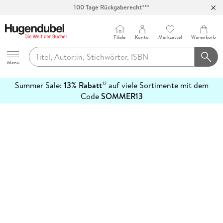
100 Tage Rückgaberecht***
Abholung in über 100 Filialen
Filiale
Konto
Merkzettel
Warenkorb
Hugendubel
Menu
Summer Sale:
13% Rabatt
auf viele Sortimente mit dem
12
mehr
Code
SOMMER13
erfahren