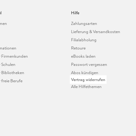
l
Hilfe
hmen
Zahlungsarten
Lieferung & Versandkosten
Filialabholung
mationen
Retoure
ür Firmenkunden
eBooks laden
r Schulen
Passwort vergessen
r Bibliotheken
Abos kündigen
Vertrag widerrufen
r freie Berufe
Alle Hilfethemen