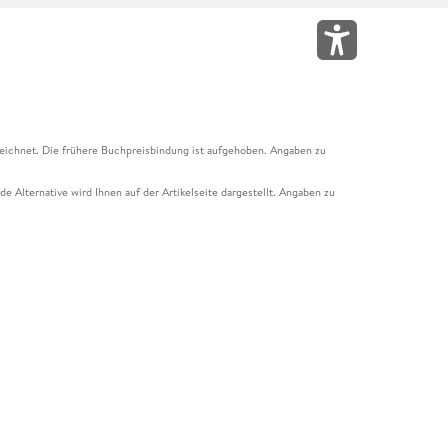
eichnet. Die frühere Buchpreisbindung ist aufgehoben. Angaben zu
e Alternative wird Ihnen auf der Artikelseite dargestellt. Angaben zu
ur Abholung mit Zahlung in der Filiale möglich. Der Gutschein ist nicht
t und das Hugendubel Hörbuch Abo. Der Gutschein ist nicht mit anderen