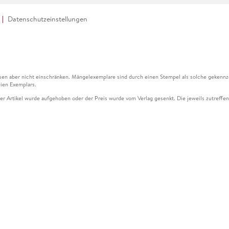
Datenschutzeinstellungen
en aber nicht einschränken. Mängelexemplare sind durch einen Stempel als solche gekennz
ien Exemplars.
ser Artikel wurde aufgehoben oder der Preis wurde vom Verlag gesenkt. Die jeweils zutreffend
ter der Leseprobe übermittelt werden.
kelseite dargestellten Datums vom Verlag angehoben.
g (UVP) des Herstellers.
n zu Preissenkungen beziehen sich auf den vorherigen Preis.
senkungen beziehen sich auf den letzten gebundenen Preis.
kelseite dargestellten Datums vom Verlag angehoben.
n den Gutschein ausschließlich online einlösen unter www.hugendubel.de. Keine Bestellung z
und eBooks) sowie für preisgebundene Kalender, tolino shine (4016621130466), tolino selec
cht möglich. Ein Weiterverkauf und der Handel des Gutscheincodes sind nicht gestattet.