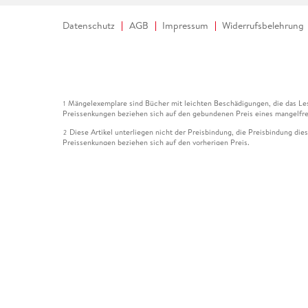
Datenschutz
AGB
Impressum
Widerrufsbelehrung
Mängelexemplare sind Bücher mit leichten Beschädigungen, die das Les
1
Preissenkungen beziehen sich auf den gebundenen Preis eines mangelfre
Diese Artikel unterliegen nicht der Preisbindung, die Preisbindung die
2
Preissenkungen beziehen sich auf den vorherigen Preis.
Durch Öffnen der Leseprobe willigen Sie ein, dass Daten an den Anbie
3
Der gebundene Preis dieses Artikels wird nach Ablauf des auf der Arti
4
Der Preisvergleich bezieht sich auf die unverbindliche Preisempfehlun
5
Der gebundene Preis dieses Artikels wurde vom Verlag gesenkt. Angabe
6
Die Preisbindung dieses Artikels wurde aufgehoben. Angaben zu Preis
7
Der gebundene Preis dieses Artikels wird nach Ablauf des auf der Arti
8
Ihr Gutschein SOMMER13 gilt bis einschließlich 10.08.2026. Sie könne
12
gültig für gesetzlich preisgebundene Artikel (deutschsprachige Bücher 
Gutscheinen und Geschenkkarten kombinierbar. Eine Barauszahlung ist ni