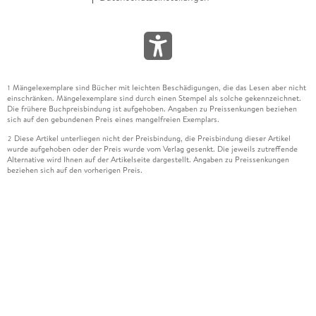
Mängelexemplare sind Bücher mit leichten Beschädigungen, die das Lesen aber nicht
1
einschränken. Mängelexemplare sind durch einen Stempel als solche gekennzeichnet.
Die frühere Buchpreisbindung ist aufgehoben. Angaben zu Preissenkungen beziehen
sich auf den gebundenen Preis eines mangelfreien Exemplars.
Diese Artikel unterliegen nicht der Preisbindung, die Preisbindung dieser Artikel
2
wurde aufgehoben oder der Preis wurde vom Verlag gesenkt. Die jeweils zutreffende
Alternative wird Ihnen auf der Artikelseite dargestellt. Angaben zu Preissenkungen
beziehen sich auf den vorherigen Preis.
Durch Öffnen der Leseprobe willigen Sie ein, dass Daten an den Anbieter der
3
Leseprobe übermittelt werden.
Der gebundene Preis dieses Artikels wird nach Ablauf des auf der Artikelseite
4
dargestellten Datums vom Verlag angehoben.
Der Preisvergleich bezieht sich auf die unverbindliche Preisempfehlung (UVP) des
5
Herstellers.
Der gebundene Preis dieses Artikels wurde vom Verlag gesenkt. Angaben zu
6
Preissenkungen beziehen sich auf den vorherigen Preis.
Die Preisbindung dieses Artikels wurde aufgehoben. Angaben zu Preissenkungen
7