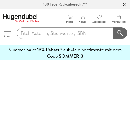
100 Tage Rückgaberecht***
Abholung in über 100 Filialen
Filiale
Konto
Merkzettel
Warenkorb
Hugendubel
Menu
Summer Sale:
13% Rabatt
auf viele Sortimente mit dem
12
mehr
Code
SOMMER13
erfahren