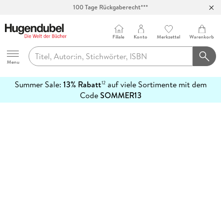
100 Tage Rückgaberecht***
Abholung in über 100 Filialen
Filiale
Konto
Merkzettel
Warenkorb
Hugendubel
Menu
Summer Sale:
13% Rabatt
auf viele Sortimente mit dem
12
mehr
Code
SOMMER13
erfahren