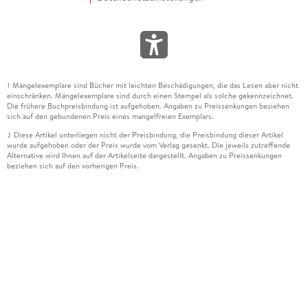
Mängelexemplare sind Bücher mit leichten Beschädigungen, die das Lesen aber nicht
1
einschränken. Mängelexemplare sind durch einen Stempel als solche gekennzeichnet.
Die frühere Buchpreisbindung ist aufgehoben. Angaben zu Preissenkungen beziehen
sich auf den gebundenen Preis eines mangelfreien Exemplars.
Diese Artikel unterliegen nicht der Preisbindung, die Preisbindung dieser Artikel
2
wurde aufgehoben oder der Preis wurde vom Verlag gesenkt. Die jeweils zutreffende
Alternative wird Ihnen auf der Artikelseite dargestellt. Angaben zu Preissenkungen
beziehen sich auf den vorherigen Preis.
Durch Öffnen der Leseprobe willigen Sie ein, dass Daten an den Anbieter der
3
Leseprobe übermittelt werden.
Der gebundene Preis dieses Artikels wird nach Ablauf des auf der Artikelseite
4
dargestellten Datums vom Verlag angehoben.
Der Preisvergleich bezieht sich auf die unverbindliche Preisempfehlung (UVP) des
5
Herstellers.
Der gebundene Preis dieses Artikels wurde vom Verlag gesenkt. Angaben zu
6
Preissenkungen beziehen sich auf den vorherigen Preis.
Die Preisbindung dieses Artikels wurde aufgehoben. Angaben zu Preissenkungen
7