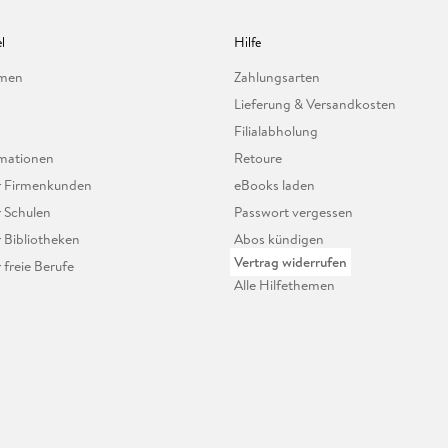
l
Hilfe
hmen
Zahlungsarten
Lieferung & Versandkosten
Filialabholung
mationen
Retoure
ür Firmenkunden
eBooks laden
r Schulen
Passwort vergessen
r Bibliotheken
Abos kündigen
Vertrag widerrufen
r freie Berufe
Alle Hilfethemen