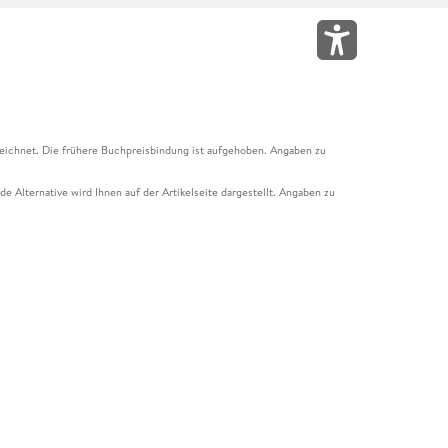
eichnet. Die frühere Buchpreisbindung ist aufgehoben. Angaben zu
e Alternative wird Ihnen auf der Artikelseite dargestellt. Angaben zu
ur Abholung mit Zahlung in der Filiale möglich. Der Gutschein ist nicht
t und das Hugendubel Hörbuch Abo. Der Gutschein ist nicht mit anderen