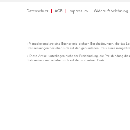
Datenschutz
AGB
Impressum
Widerrufsbelehrung
Mängelexemplare sind Bücher mit leichten Beschädigungen, die das Les
1
Preissenkungen beziehen sich auf den gebundenen Preis eines mangelfre
Diese Artikel unterliegen nicht der Preisbindung, die Preisbindung die
2
Preissenkungen beziehen sich auf den vorherigen Preis.
Durch Öffnen der Leseprobe willigen Sie ein, dass Daten an den Anbie
3
Der gebundene Preis dieses Artikels wird nach Ablauf des auf der Arti
4
Der Preisvergleich bezieht sich auf die unverbindliche Preisempfehlun
5
Der gebundene Preis dieses Artikels wurde vom Verlag gesenkt. Angabe
6
Die Preisbindung dieses Artikels wurde aufgehoben. Angaben zu Preis
7
Der gebundene Preis dieses Artikels wird nach Ablauf des auf der Arti
8
Ihr Gutschein SOMMER13 gilt bis einschließlich 10.08.2026. Sie könne
12
gültig für gesetzlich preisgebundene Artikel (deutschsprachige Bücher 
Gutscheinen und Geschenkkarten kombinierbar. Eine Barauszahlung ist ni