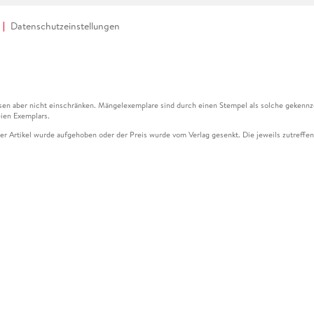
Datenschutzeinstellungen
en aber nicht einschränken. Mängelexemplare sind durch einen Stempel als solche gekennz
ien Exemplars.
ser Artikel wurde aufgehoben oder der Preis wurde vom Verlag gesenkt. Die jeweils zutreffend
ter der Leseprobe übermittelt werden.
kelseite dargestellten Datums vom Verlag angehoben.
g (UVP) des Herstellers.
n zu Preissenkungen beziehen sich auf den vorherigen Preis.
senkungen beziehen sich auf den letzten gebundenen Preis.
kelseite dargestellten Datums vom Verlag angehoben.
n den Gutschein ausschließlich online einlösen unter www.hugendubel.de. Keine Bestellung z
und eBooks) sowie für preisgebundene Kalender, tolino shine (4016621130466), tolino selec
cht möglich. Ein Weiterverkauf und der Handel des Gutscheincodes sind nicht gestattet.