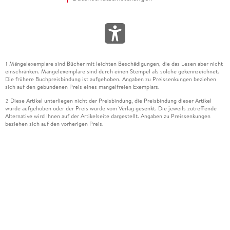
Mängelexemplare sind Bücher mit leichten Beschädigungen, die das Lesen aber nicht
1
einschränken. Mängelexemplare sind durch einen Stempel als solche gekennzeichnet.
Die frühere Buchpreisbindung ist aufgehoben. Angaben zu Preissenkungen beziehen
sich auf den gebundenen Preis eines mangelfreien Exemplars.
Diese Artikel unterliegen nicht der Preisbindung, die Preisbindung dieser Artikel
2
wurde aufgehoben oder der Preis wurde vom Verlag gesenkt. Die jeweils zutreffende
Alternative wird Ihnen auf der Artikelseite dargestellt. Angaben zu Preissenkungen
beziehen sich auf den vorherigen Preis.
Durch Öffnen der Leseprobe willigen Sie ein, dass Daten an den Anbieter der
3
Leseprobe übermittelt werden.
Der gebundene Preis dieses Artikels wird nach Ablauf des auf der Artikelseite
4
dargestellten Datums vom Verlag angehoben.
Der Preisvergleich bezieht sich auf die unverbindliche Preisempfehlung (UVP) des
5
Herstellers.
Der gebundene Preis dieses Artikels wurde vom Verlag gesenkt. Angaben zu
6
Preissenkungen beziehen sich auf den vorherigen Preis.
Die Preisbindung dieses Artikels wurde aufgehoben. Angaben zu Preissenkungen
7