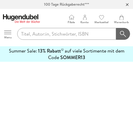
100 Tage Rückgaberecht***
Abholung in über 100 Filialen
Filiale
Konto
Merkzettel
Warenkorb
Hugendubel
Menu
Summer Sale:
13% Rabatt
auf viele Sortimente mit dem
12
mehr
Code
SOMMER13
erfahren