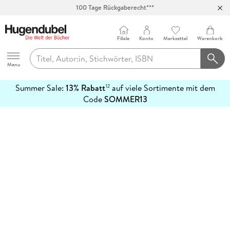
100 Tage Rückgaberecht***
Abholung in über 100 Filialen
Filiale
Konto
Merkzettel
Warenkorb
Hugendubel
Menu
Summer Sale:
13% Rabatt
auf viele Sortimente mit dem
12
mehr
Code
SOMMER13
erfahren