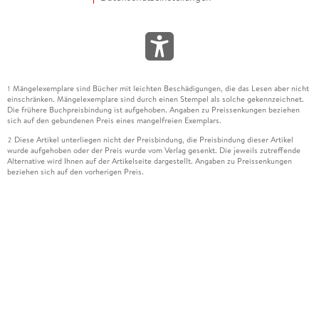
Mängelexemplare sind Bücher mit leichten Beschädigungen, die das Lesen aber nicht
1
einschränken. Mängelexemplare sind durch einen Stempel als solche gekennzeichnet.
Die frühere Buchpreisbindung ist aufgehoben. Angaben zu Preissenkungen beziehen
sich auf den gebundenen Preis eines mangelfreien Exemplars.
Diese Artikel unterliegen nicht der Preisbindung, die Preisbindung dieser Artikel
2
wurde aufgehoben oder der Preis wurde vom Verlag gesenkt. Die jeweils zutreffende
Alternative wird Ihnen auf der Artikelseite dargestellt. Angaben zu Preissenkungen
beziehen sich auf den vorherigen Preis.
Durch Öffnen der Leseprobe willigen Sie ein, dass Daten an den Anbieter der
3
Leseprobe übermittelt werden.
Der gebundene Preis dieses Artikels wird nach Ablauf des auf der Artikelseite
4
dargestellten Datums vom Verlag angehoben.
Der Preisvergleich bezieht sich auf die unverbindliche Preisempfehlung (UVP) des
5
Herstellers.
Der gebundene Preis dieses Artikels wurde vom Verlag gesenkt. Angaben zu
6
Preissenkungen beziehen sich auf den vorherigen Preis.
Die Preisbindung dieses Artikels wurde aufgehoben. Angaben zu Preissenkungen
7